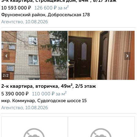
3-к квартира, строящийся дом, 84м², 8/17 этаж
₽
₽
10 593 000
126 600
за м²
Фрунзенский район, Добросельская 178
Агентство, 10.08.2026
‹
›
2
/2
2-к квартира, вторичка, 49м², 2/5 этаж
₽
₽
5 390 000
110 000
за м²
мкр. Коммунар, Судогодское шоссе 15
Агентство, 10.08.2026