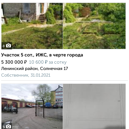
8
Участок 5 сот., ИЖС, в черте города
₽
₽
5 300 000
10 600
за сотку
Ленинский район, Солнечная 17
Собственник, 31.01.2021
5