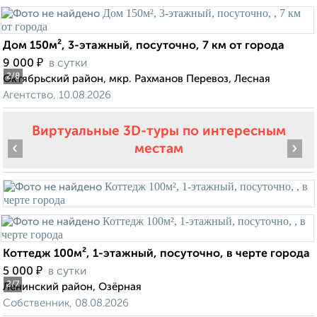
Дом 150м², 3-этажный, посуточно, 7 км от города
₽
9 000
в сутки
2
/8
Октябрьский район, мкр. Рахманов Перевоз, Лесная
Агентство, 10.08.2026
Виртуальные 3D-туры по интересным
‹
›
местам
Коттедж 100м², 1-этажный, посуточно, в черте города
₽
5 000
в сутки
2
/7
Ленинский район, Озёрная
Собственник, 08.08.2026