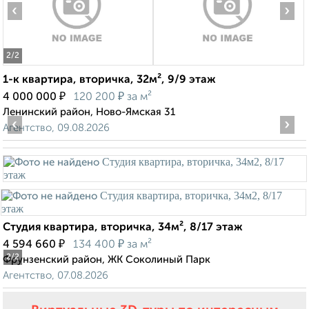
‹
›
2
/2
1-к квартира, вторичка, 32м², 9/9 этаж
₽
₽
4 000 000
120 200
за м²
Ленинский район, Ново-Ямская 31
‹
›
Агентство, 09.08.2026
Студия квартира, вторичка, 34м², 8/17 этаж
₽
₽
4 594 660
134 400
за м²
2
/2
Фрунзенский район, ЖК Соколиный Парк
Агентство, 07.08.2026