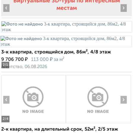
Виртуальные 3D-туры по интересным
‹
›
местам
3-к квартира, строящийся дом, 86м², 4/8 этаж
₽
₽
9 706 700
113 000
за м²
2
/1
Агентство, 06.08.2026
‹
›
2
/4
2-к квартира, на длительный срок, 52м², 2/5 этаж