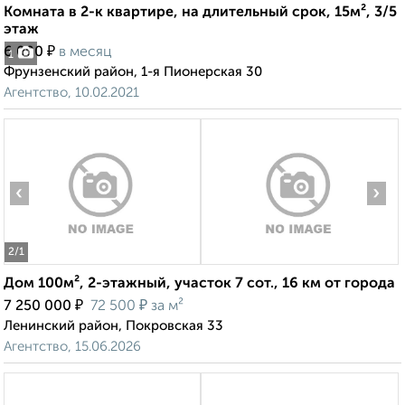
Комната в 2-к квартире, на длительный срок, 15м², 3/5
этаж
₽
6 000
в месяц
1
Фрунзенский район, 1-я Пионерская 30
Агентство, 10.02.2021
‹
›
2
/1
Дом 100м², 2-этажный, участок 7 сот., 16 км от города
₽
₽
7 250 000
72 500
за м²
Ленинский район, Покровская 33
Агентство, 15.06.2026