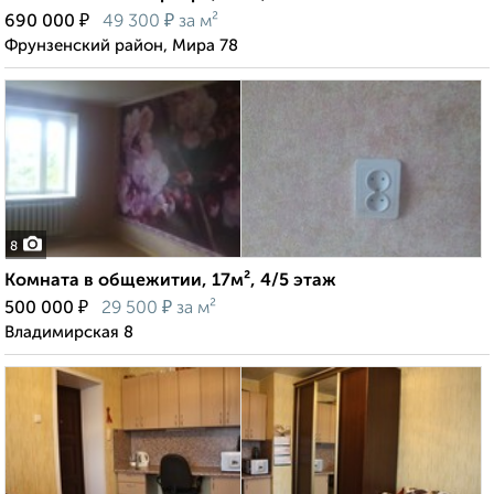
₽
₽
690 000
49 300
за м²
Фрунзенский район, Мира 78
8
Комната в общежитии, 17м², 4/5 этаж
₽
₽
500 000
29 500
за м²
Владимирская 8