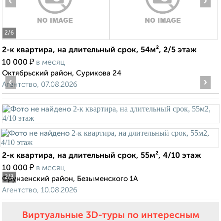
‹
›
2
/6
2-к квартира, на длительный срок, 54м², 2/5 этаж
₽
10 000
в месяц
Октябрьский район, Сурикова 24
‹
›
Агентство, 07.08.2026
2-к квартира, на длительный срок, 55м², 4/10 этаж
₽
10 000
в месяц
2
/3
Фрунзенский район, Безыменского 1А
Агентство, 10.08.2026
Виртуальные 3D-туры по интересным