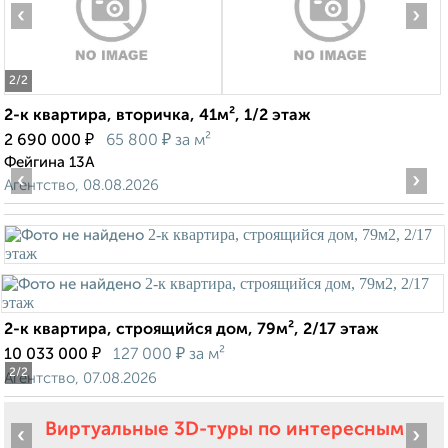
‹
›
2
/2
2-к квартира, вторичка, 41м², 1/2 этаж
₽
₽
2 690 000
65 800
за м²
Фейгина 13А
‹
›
Агентство, 08.08.2026
2-к квартира, строящийся дом, 79м², 2/17 этаж
₽
₽
10 033 000
127 000
за м²
2
/2
Агентство, 07.08.2026
Виртуальные 3D-туры по интересным
‹
›