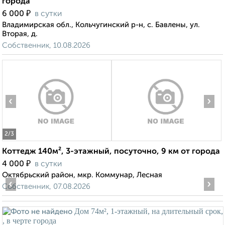
города
₽
6 000
в сутки
Владимирская обл., Кольчугинский р-н, с. Бавлены, ул.
Вторая, д.
Собственник, 10.08.2026
‹
›
2
/3
Коттедж 140м², 3-этажный, посуточно, 9 км от города
₽
4 000
в сутки
Октябрьский район, мкр. Коммунар, Лесная
‹
›
Собственник, 07.08.2026