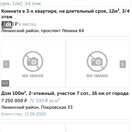
Комната в 3-к квартире, на длительный срок, 12м², 3/4
этаж
₽
4 500
в месяц
7
Ленинский район, проспект Ленина 64
‹
›
2
/1
Дом 100м², 2-этажный, участок 7 сот., 16 км от города
₽
₽
7 250 000
72 500
за м²
Ленинский район, Покровская 33
Агентство, 15.06.2026