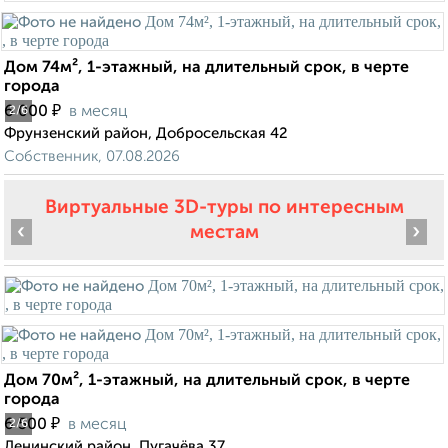
Дом 74м², 1-этажный, на длительный срок, в черте
города
₽
6 000
в месяц
2
/6
Фрунзенский район, Добросельская 42
Собственник, 07.08.2026
Виртуальные 3D-туры по интересным
‹
›
местам
Дом 70м², 1-этажный, на длительный срок, в черте
города
₽
6 500
в месяц
2
/6
Ленинский район, Пугачёва 37