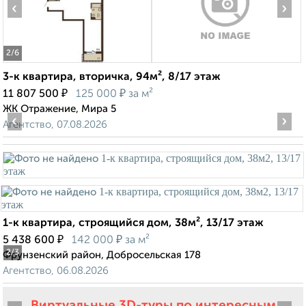
‹
›
2
/6
3-к квартира, вторичка, 94м², 8/17 этаж
₽
₽
11 807 500
125 000
за м²
ЖК Отражение, Мира 5
‹
›
Агентство, 07.08.2026
1-к квартира, строящийся дом, 38м², 13/17 этаж
₽
₽
5 438 600
142 000
за м²
2
/3
Фрунзенский район, Добросельская 178
Агентство, 06.08.2026
Виртуальные 3D-туры по интересным