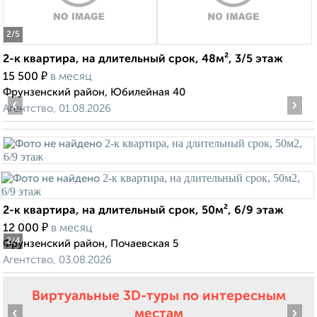
2
/5
2-к квартира, на длительный срок, 48м², 3/5 этаж
₽
15 500
в месяц
Фрунзенский район, Юбилейная 40
‹
›
Агентство, 01.08.2026
2-к квартира, на длительный срок, 50м², 6/9 этаж
₽
12 000
в месяц
2
/4
Фрунзенский район, Почаевская 5
Агентство, 03.08.2026
Виртуальные 3D-туры по интересным
‹
›
местам