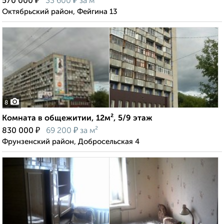
₽
₽
570 000
33 600
за м²
Октябрьский район, Фейгина 13
8
Комната в общежитии, 12м², 5/9 этаж
₽
₽
830 000
69 200
за м²
Фрунзенский район, Добросельская 4