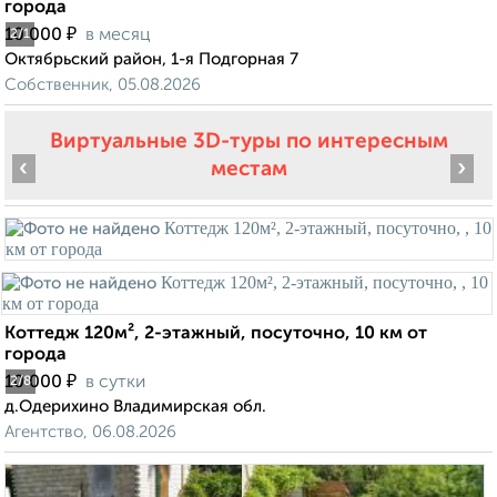
города
₽
10 000
в месяц
2
/1
Октябрьский район, 1-я Подгорная 7
Собственник, 05.08.2026
Виртуальные 3D-туры по интересным
‹
›
местам
Коттедж 120м², 2-этажный, посуточно, 10 км от
города
₽
10 000
в сутки
2
/8
д.Одерихино Владимирская обл.
Агентство, 06.08.2026