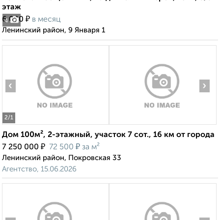
этаж
₽
6 000
в месяц
4
Ленинский район, 9 Января 1
‹
›
2
/1
Дом 100м², 2-этажный, участок 7 сот., 16 км от города
₽
₽
7 250 000
72 500
за м²
Ленинский район, Покровская 33
Агентство, 15.06.2026