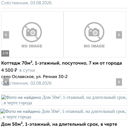
Собственник, 03.08.2026
‹
›
2
/8
Коттедж 70м², 1-этажный, посуточно, 7 км от города
₽
4 500
в сутки
село Ославское, ул. Речная 30-2
‹
›
Собственник, 02.08.2026
Дом 50м², 1-этажный, на длительный срок, в черте