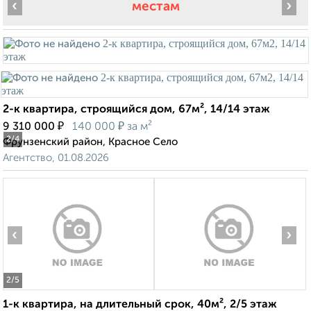
‹
›
местам
2-к квартира, строящийся дом, 67м², 14/14 этаж
₽
₽
9 310 000
140 000
за м²
2
/4
Фрунзенский район, Красное Село
Агентство, 01.08.2026
‹
›
2
/5
1-к квартира, на длительный срок, 40м², 2/5 этаж