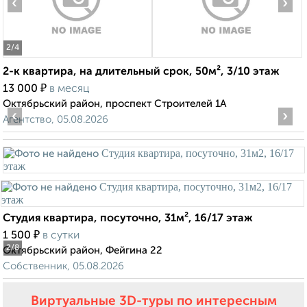
‹
›
2
/4
2-к квартира, на длительный срок, 50м², 3/10 этаж
₽
13 000
в месяц
Октябрьский район, проспект Строителей 1А
‹
›
Агентство, 05.08.2026
Студия квартира, посуточно, 31м², 16/17 этаж
₽
1 500
в сутки
2
/8
Октябрьский район, Фейгина 22
Собственник, 05.08.2026
Виртуальные 3D-туры по интересным