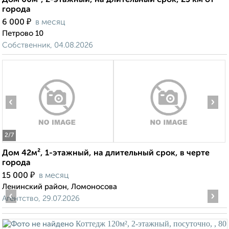
Дом 60м², 2-этажный, на длительный срок, 25 км от
города
₽
6 000
в месяц
Петрово 10
Собственник, 04.08.2026
‹
›
2
/7
Дом 42м², 1-этажный, на длительный срок, в черте
города
₽
15 000
в месяц
Ленинский район, Ломоносова
‹
›
Агентство, 29.07.2026