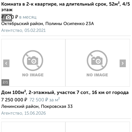
Комната в 2-к квартире, на длительный срок, 52м², 4/5
этаж
₽
4 000
в месяц
1
Октябрьский район, Полины Осипенко 23А
Агентство, 05.02.2021
‹
›
2
/1
Дом 100м², 2-этажный, участок 7 сот., 16 км от города
₽
₽
7 250 000
72 500
за м²
Ленинский район, Покровская 33
Агентство, 15.06.2026