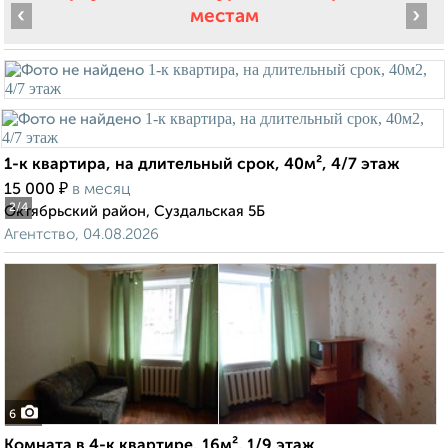
‹
›
местам
1-к квартира, на длительный срок, 40м², 4/7 этаж
₽
15 000
в месяц
2
/4
Октябрьский район, Суздальская 5Б
Агентство, 04.08.2026
6
Комната в 4-к квартире, 16м², 1/9 этаж