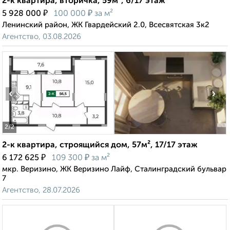
2-к квартира, вторичка, 59м², 6/17 этаж
₽
₽
5 928 000
100 000
за м²
Ленинский район, ЖК Гвардейский 2.0, Всесвятская 3к2
Агентство, 03.08.2026
‹
›
2
/2
2-к квартира, строящийся дом, 57м², 17/17 этаж
₽
₽
6 172 625
109 300
за м²
мкр. Веризино, ЖК Веризино Лайф, Сталинградский бульвар
7
Агентство, 28.07.2026