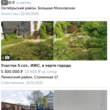
₽
5 000
в месяц
2
/7
Октябрьский район, Большая Московская
Агентство, 02.08.2026
8
Участок 5 сот., ИЖС, в черте города
₽
₽
5 300 000
10 600
за сотку
Ленинский район, Солнечная 17
Собственник, 31.01.2021