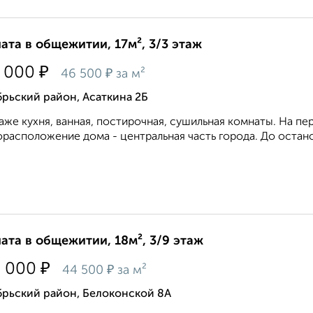
ата в общежитии, 17м², 3/3 этаж
₽
 000
₽
46 500
за м²
рьский район, Асаткина 2Б
аже кухня, ванная, постирочная, сушильная комнаты. На 
расположение дома - центральная часть города. До останов
ата в общежитии, 18м², 3/9 этаж
₽
0 000
₽
44 500
за м²
брьский район, Белоконской 8А