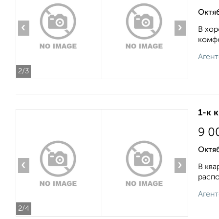
Октяб
‹
›
В хор
комфо
Агент
2
/3
1-к 
9 0
Октя
‹
›
В ква
распо
Агент
2
/4