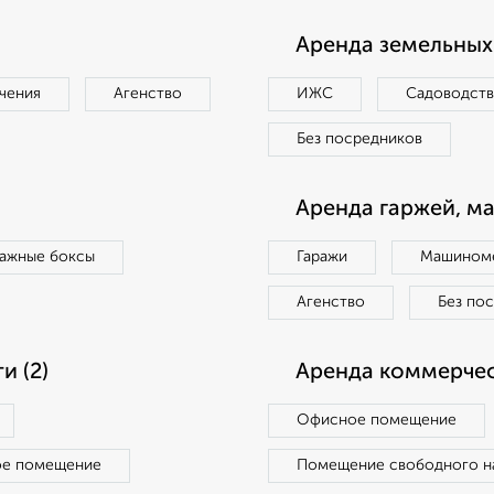
Аренда земельных 
чения
Агенство
ИЖС
Садоводст
Без посредников
Аренда гаржей, м
ражные боксы
Гаражи
Машиноме
Агенство
Без по
 (2)
Аренда коммерчес
Офисное помещение
ое помещение
Помещение свободного н