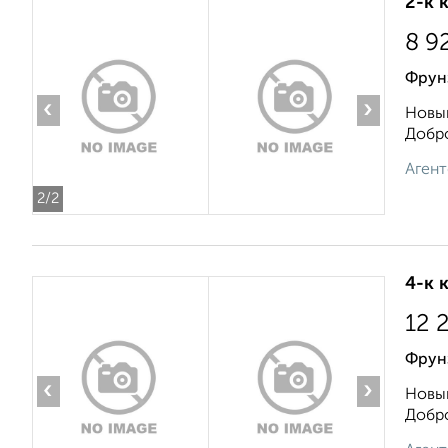
2-к 
8 9
Фрун
‹
›
Новый
Добро
Агент
2
/2
4-к 
12 
Фрун
‹
›
Новый
Добро