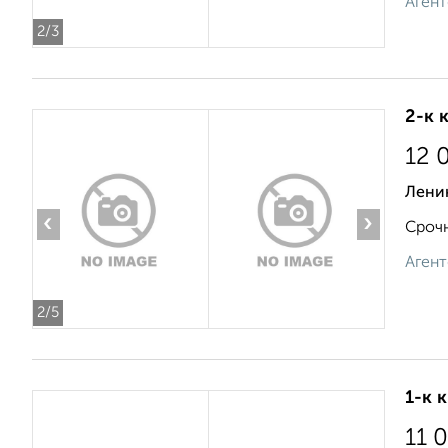
Агент
2
/3
2-к 
12 
Лени
‹
›
Срочн
Агент
2
/5
1-к 
11 