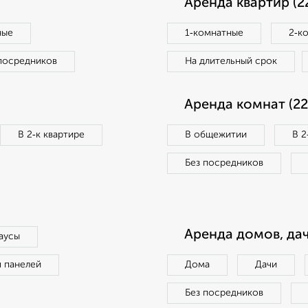
Аренда квартир (2
ные
1‑комнатные
2‑к
посредников
На длительный срок
Аренда комнат (22
В 2‑к квартире
В общежитии
В 2
Без посредников
Аренда домов, дач
аусы
п панелей
Дома
Дачи
Без посредников