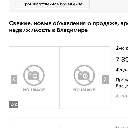
Производственное помещение
Свежие, новые объявления о продаже, а
недвижимость в Владимире
2-к 
7 8
Фрун
‹
›
Прода
Влади
Агент
2
/2