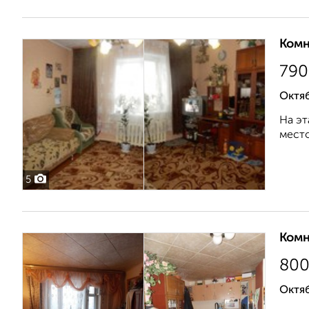
Комн
790
Октяб
На эт
место
5
Комн
80
Октя