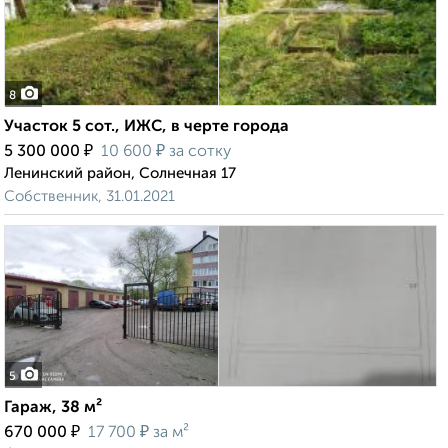
8
Участок 5 сот., ИЖС, в черте города
₽
₽
5 300 000
10 600
за сотку
Ленинский район, Солнечная 17
Собственник, 31.01.2021
5
Гараж, 38 м²
₽
₽
670 000
17 700
за м²