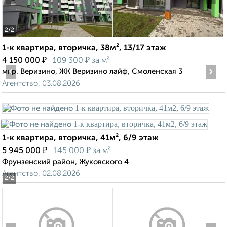
2
/2
1-к квартира, вторичка, 38м², 13/17 этаж
₽
₽
4 150 000
109 300
за м²
‹
›
мкр. Веризино, ЖК Веризино лайф, Смоленская 3
Агентство, 03.08.2026
1-к квартира, вторичка, 41м², 6/9 этаж
₽
₽
5 945 000
145 000
за м²
Фрунзенский район, Жуковского 4
Агентство, 02.08.2026
2
/2