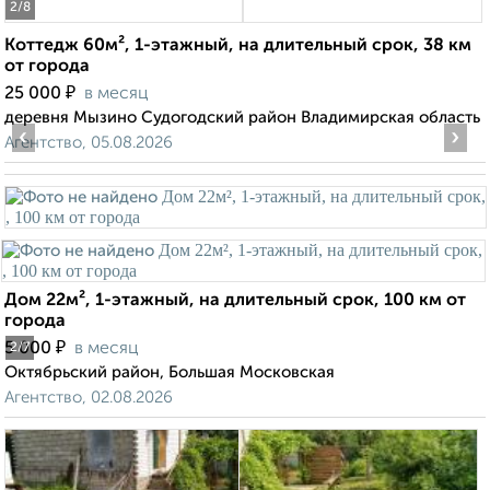
2
/8
Коттедж 60м², 1-этажный, на длительный срок, 38 км
от города
₽
25 000
в месяц
деревня Мызино Судогодский район Владимирская область
‹
›
Агентство, 05.08.2026
Дом 22м², 1-этажный, на длительный срок, 100 км от
города
₽
5 000
в месяц
2
/7
Октябрьский район, Большая Московская
Агентство, 02.08.2026