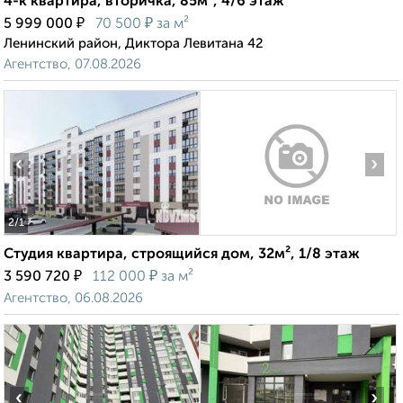
4-к квартира, вторичка, 85м², 4/6 этаж
₽
₽
5 999 000
70 500
за м²
Ленинский район, Диктора Левитана 42
Агентство, 07.08.2026
‹
›
2
/1
Студия квартира, строящийся дом, 32м², 1/8 этаж
₽
₽
3 590 720
112 000
за м²
Агентство, 06.08.2026
‹
›