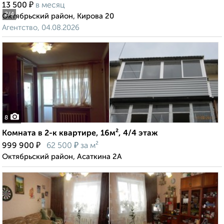
₽
13 500
в месяц
2
/4
Октябрьский район, Кирова 20
Агентство, 04.08.2026
8
Комната в 2-к квартире, 16м², 4/4 этаж
₽
₽
999 900
62 500
за м²
Октябрьский район, Асаткина 2А