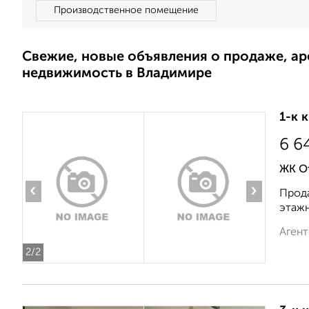
Производственное помещение
Свежие, новые объявления о продаже, а
недвижимость в Владимире
1-к 
6 6
ЖК О
‹
›
Прода
этажн
Агент
2
/2