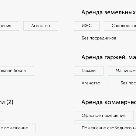
Аренда земельных 
чения
Агенство
ИЖС
Садоводст
Без посредников
Аренда гаржей, м
ражные боксы
Гаражи
Машиноме
Агенство
Без по
 (2)
Аренда коммерчес
Офисное помещение
ое помещение
Помещение свободного н