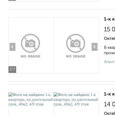
1-к 
15 
Октя
‹
›
В ква
прожи
Агент
2
/7
1-к 
14 
Октяб