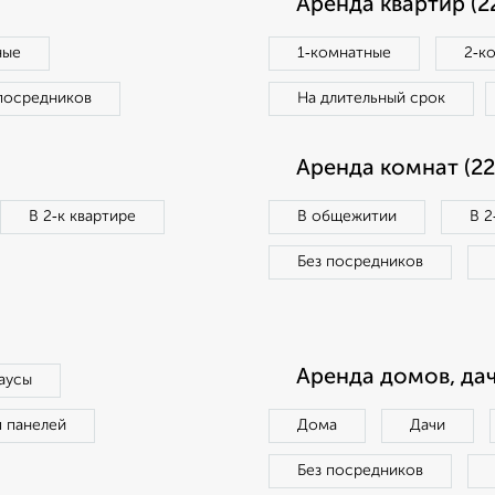
Аренда квартир (2
ные
1‑комнатные
2‑к
посредников
На длительный срок
Аренда комнат (22
В 2‑к квартире
В общежитии
В 2
Без посредников
Аренда домов, дач
аусы
п панелей
Дома
Дачи
Без посредников