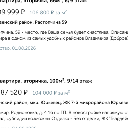
квартира, вторичка, 66м², 6/9 этаж
₽
99 999
₽
106 800
за м²
зенский район, Растопчина 59
пчина, 59 - место, где Ваша семья будет счастлива. Описа
ира в одном из самых удобных районов Владимира (Доброе).
ство, 01.08.2026
квартира, вторичка, 100м², 9/14 этаж
₽
387 520
₽
104 000
за м²
нский район, мкр. Юрьевец, ЖК 7-й микрорайона Юрьеве
мир, Родионовка, д. 4 16 по ГП. В новостройке напрямую
ал, субсидии возможны Отделка - Без отделки, ЖК "Гвардейск