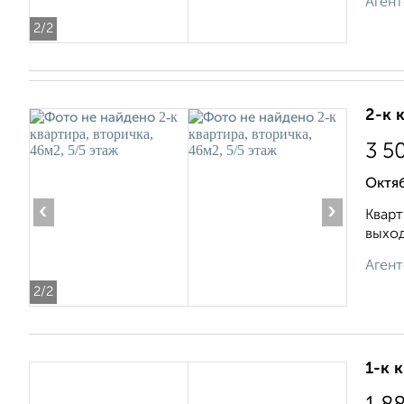
Агент
2
/2
2-к 
3 5
Октяб
‹
›
Кварт
выход
Агент
2
/2
1-к 