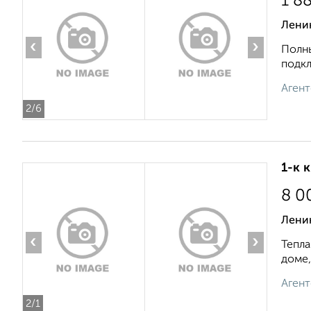
1 8
Лени
‹
›
Полны
подкл
Агент
2
/6
1-к 
8 0
Лени
‹
›
Тепла
доме,
Агент
2
/1