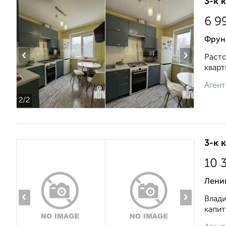
3-к 
6 9
Фрун
‹
›
Расто
кварт
Агент
2
/2
3-к 
10 
Лени
‹
›
Влади
капит