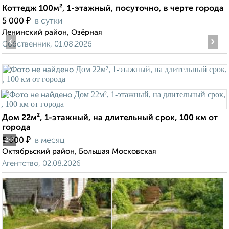
Коттедж 100м², 1-этажный, посуточно, в черте города
₽
5 000
в сутки
Ленинский район, Озёрная
‹
›
Собственник, 01.08.2026
Дом 22м², 1-этажный, на длительный срок, 100 км от
города
₽
5 000
в месяц
2
/7
Октябрьский район, Большая Московская
Агентство, 02.08.2026