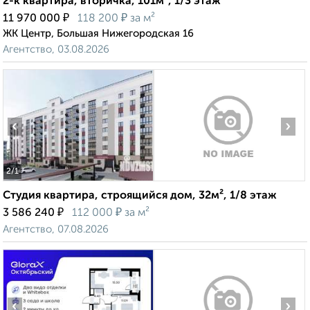
2-к квартира, вторичка, 101м², 1/3 этаж
₽
₽
11 970 000
118 200
за м²
ЖК Центр, Большая Нижегородская 16
Агентство, 03.08.2026
‹
›
2
/1
Студия квартира, строящийся дом, 32м², 1/8 этаж
₽
₽
3 586 240
112 000
за м²
Агентство, 07.08.2026
‹
›