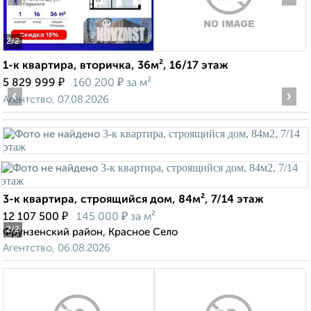
2
/2
1-к квартира, вторичка, 36м², 16/17 этаж
₽
₽
5 829 999
160 200
за м²
‹
›
Агентство, 07.08.2026
3-к квартира, строящийся дом, 84м², 7/14 этаж
₽
₽
12 107 500
145 000
за м²
2
/2
Фрунзенский район, Красное Село
Агентство, 06.08.2026