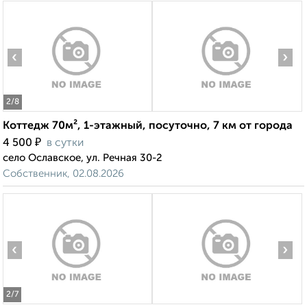
‹
›
2
/8
Коттедж 70м², 1-этажный, посуточно, 7 км от города
₽
4 500
в сутки
село Ославское, ул. Речная 30-2
Собственник, 02.08.2026
‹
›
2
/7