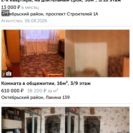
2-к квартира, на длительный срок, 50м², 3/10 этаж
₽
13 000
в месяц
2
/4
Октябрьский район, проспект Строителей 1А
Агентство, 06.08.2026
2
Комната в общежитии, 16м², 3/9 этаж
₽
₽
610 000
38 200
за м²
Октябрьский район, Лакина 139