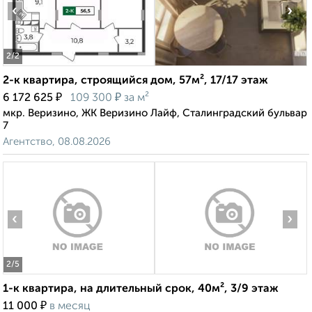
‹
›
2
/2
2-к квартира, строящийся дом, 57м², 17/17 этаж
₽
₽
6 172 625
109 300
за м²
мкр. Веризино, ЖК Веризино Лайф, Сталинградский бульвар
7
Агентство, 08.08.2026
‹
›
2
/5
1-к квартира, на длительный срок, 40м², 3/9 этаж
₽
11 000
в месяц