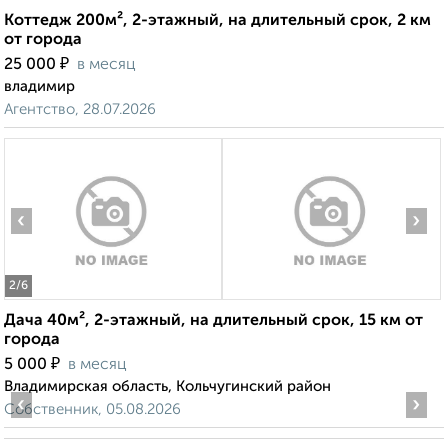
Коттедж 200м², 2-этажный, на длительный срок, 2 км
от города
₽
25 000
в месяц
владимир
Агентство, 28.07.2026
‹
›
2
/6
Дача 40м², 2-этажный, на длительный срок, 15 км от
города
₽
5 000
в месяц
Владимирская область, Кольчугинский район
‹
›
Собственник, 05.08.2026