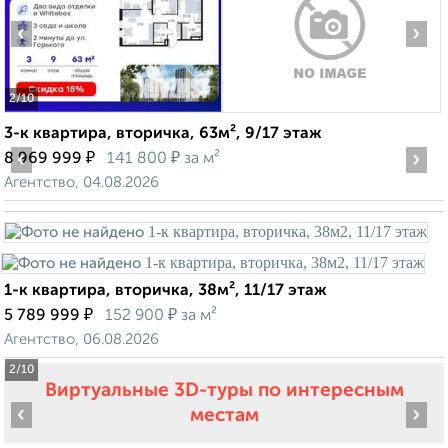
‹
›
2
/10
3-к квартира, вторичка, 63м², 9/17 этаж
‹
₽
₽
›
8 969 999
141 800
за м²
Агентство, 04.08.2026
1-к квартира, вторичка, 38м², 11/17 этаж
₽
₽
5 789 999
152 900
за м²
Агентство, 06.08.2026
2
/10
Виртуальные 3D-туры по интересным
‹
›
местам