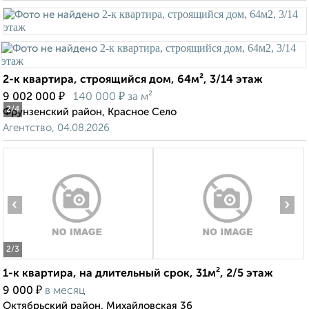
2-к квартира, строящийся дом, 64м², 3/14 этаж
₽
₽
9 002 000
140 000
за м²
2
/4
Фрунзенский район, Красное Село
Агентство, 04.08.2026
‹
›
2
/3
1-к квартира, на длительный срок, 31м², 2/5 этаж
₽
9 000
в месяц
Октябрьский район, Михайловская 36