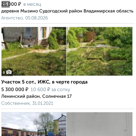
₽
25 000
в месяц
2
/8
деревня Мызино Судогодский район Владимирская область
Агентство, 05.08.2026
8
Участок 5 сот., ИЖС, в черте города
₽
₽
5 300 000
10 600
за сотку
Ленинский район, Солнечная 17
Собственник, 31.01.2021