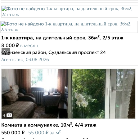
1-к квартира, на длительный срок, 36м², 2/5 этаж
₽
8 000
в месяц
2
/2
Фрунзенский район, Суздальский проспект 24
Агентство, 03.08.2026
4
Комната в коммуналке, 10м², 4/4 этаж
₽
₽
550 000
55 000
за м²