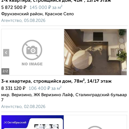
1-к квартира, строящийся дом, 41м², 13/14 этаж
₽
₽
5 872 500
145 000
за м²
Фрунзенский район, Красное Село
Агентство, 05.08.2026
‹
›
2
/2
3-к квартира, строящийся дом, 78м², 14/17 этаж
₽
₽
8 331 120
106 400
за м²
мкр. Веризино, ЖК Веризино Лайф, Сталинградский бульвар
7
Агентство, 02.08.2026