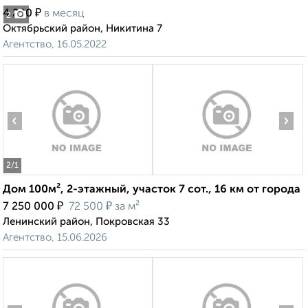
₽
4 200
в месяц
2
Октябрьский район, Никитина 7
Агентство, 16.05.2022
‹
›
2
/1
Дом 100м², 2-этажный, участок 7 сот., 16 км от города
₽
₽
7 250 000
72 500
за м²
Ленинский район, Покровская 33
Агентство, 15.06.2026