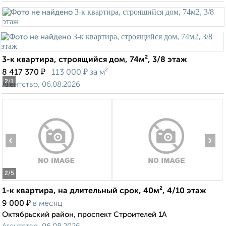
3-к квартира, строящийся дом, 74м², 3/8 этаж
₽
₽
8 417 370
113 000
за м²
2
/1
Агентство, 06.08.2026
‹
›
2
/5
1-к квартира, на длительный срок, 40м², 4/10 этаж
₽
9 000
в месяц
Октябрьский район, проспект Строителей 1А