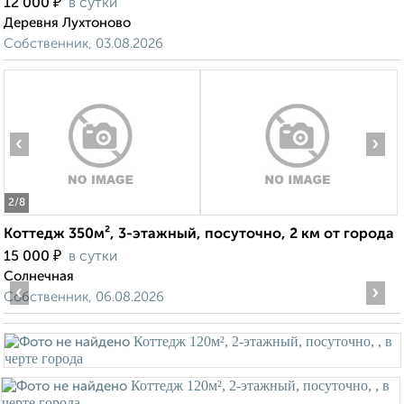
₽
12 000
в сутки
Деревня Лухтоново
Собственник, 03.08.2026
‹
›
2
/8
Коттедж 350м², 3-этажный, посуточно, 2 км от города
₽
15 000
в сутки
Солнечная
‹
›
Собственник, 06.08.2026