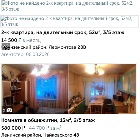
2-к квартира, на длительный срок, 52м², 3/5 этаж
₽
14 500
в месяц
2
/2
Фрунзенский район, Лермонтова 28В
Агентство, 06.08.2026
2
Комната в общежитии, 13м², 2/5 этаж
₽
₽
580 000
44 700
за м²
Ленинский район, Чайковского 48