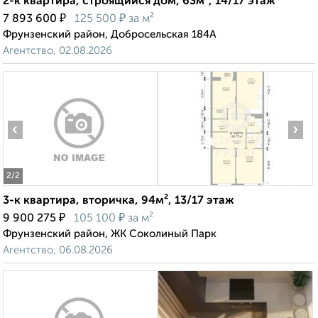
2-к квартира, строящийся дом, 63м², 14/17 этаж
₽
₽
7 893 600
125 500
за м²
Фрунзенский район, Добросельская 184А
Агентство, 02.08.2026
‹
›
2
/2
3-к квартира, вторичка, 94м², 13/17 этаж
₽
₽
9 900 275
105 100
за м²
Фрунзенский район, ЖК Соколиный Парк
Агентство, 06.08.2026