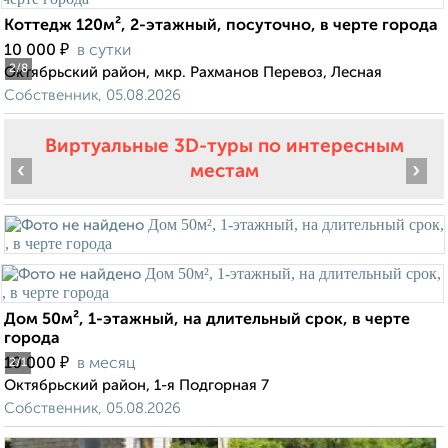
Коттедж 120м², 2-этажный, посуточно, в черте города
₽
10 000
в сутки
2
/8
Октябрьский район, мкр. Рахманов Перевоз, Лесная
Собственник, 05.08.2026
Виртуальные 3D-туры по интересным
‹
›
местам
Дом 50м², 1-этажный, на длительный срок, в черте
города
₽
10 000
в месяц
2
/1
Октябрьский район, 1-я Подгорная 7
Собственник, 05.08.2026