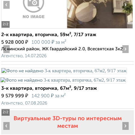
‹
›
2
/2
2-к квартира, вторичка, 59м², 7/17 этаж
₽
₽
5 928 000
100 000
за м²
‹
›
Ленинский район, ЖК Гвардейский 2.0, Всесвятская 3к2
Агентство, 14.07.2026
3-к квартира, вторичка, 67м², 9/17 этаж
₽
₽
9 579 999
142 900
за м²
Агентство, 07.08.2026
2
/2
Виртуальные 3D-туры по интересным
‹
›
местам