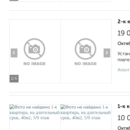
2-к 
19 
Октя
‹
›
Устан
плате
Агент
2
/6
1-к 
10 
Октя