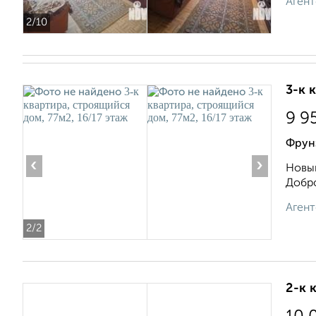
Агент
2
/10
3-к 
9 9
Фрун
‹
›
Новый
Добро
Агент
2
/2
2-к 