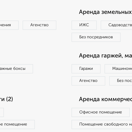
Аренда земельных 
чения
Агенство
ИЖС
Садоводст
Без посредников
Аренда гаржей, м
ражные боксы
Гаражи
Машиноме
Агенство
Без по
 (2)
Аренда коммерчес
Офисное помещение
ое помещение
Помещение свободного н