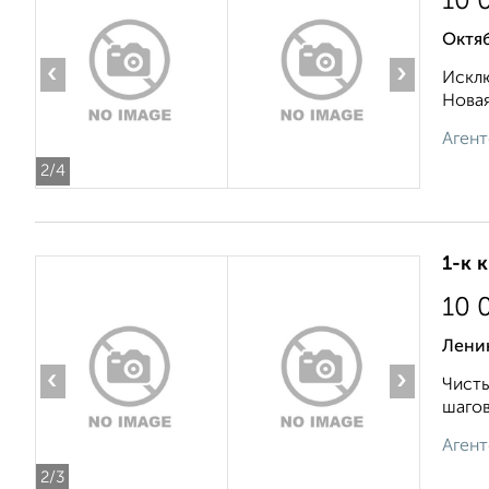
10 
Октя
‹
›
Исклю
Новая
Агент
2
/4
1-к 
10 
Лени
‹
›
Чисты
шагов
Агент
2
/3