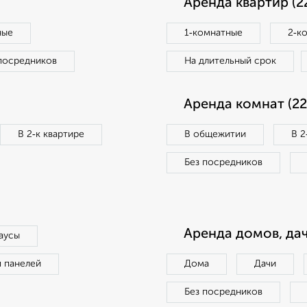
Аренда квартир (2
ные
1‑комнатные
2‑к
посредников
На длительный срок
Аренда комнат (22
В 2‑к квартире
В общежитии
В 2
Без посредников
Аренда домов, дач
аусы
п панелей
Дома
Дачи
Без посредников