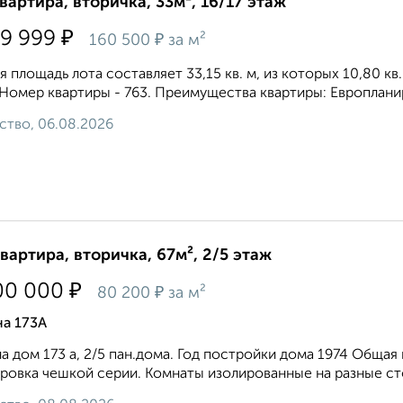
квартира, вторичка, 33м², 16/17 этаж
₽
19 999
₽
160 500
за м²
 площадь лота составляет 33,15 кв. м, из которых 10,80 кв
 Номер квартиры - 763. Преимущества квартиры: Европланир
ство, 06.08.2026
квартира, вторичка, 67м², 2/5 этаж
₽
00 000
₽
80 200
за м²
на 173А
а дом 173 а, 2/5 пан.дома. Год постройки дома 1974 Общая
ровка чешкой серии. Комнаты изолированные на разные стор