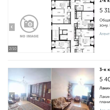
1-к 
5 3
Общая
зону.
‹
›
Агент
2
/10
3-к 
5 4
Лаки
‹
›
Лакин
плани