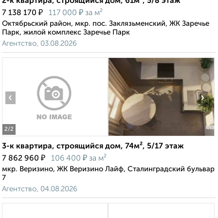
2-к квартира, строящийся дом, 61м², 5/8 этаж
₽
₽
7 138 170
117 000
за м²
Октябрьский район, мкр. пос. Заклязьменский, ЖК Заречье
Парк, жилой комплекс Заречье Парк
Агентство, 03.08.2026
‹
›
2
/2
3-к квартира, строящийся дом, 74м², 5/17 этаж
₽
₽
7 862 960
106 400
за м²
мкр. Веризино, ЖК Веризино Лайф, Сталинградский бульвар
7
Агентство, 04.08.2026