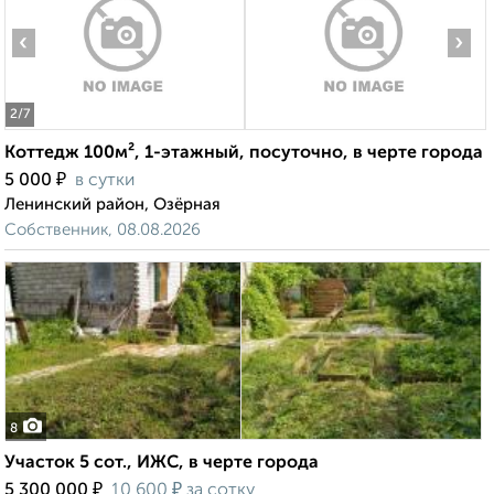
‹
›
2
/7
Коттедж 100м², 1-этажный, посуточно, в черте города
₽
5 000
в сутки
Ленинский район, Озёрная
Собственник, 08.08.2026
8
Участок 5 сот., ИЖС, в черте города
₽
₽
5 300 000
10 600
за сотку