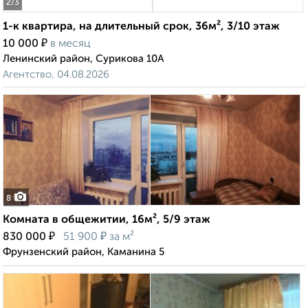
2
/3
1-к квартира, на длительный срок, 36м², 3/10 этаж
₽
10 000
в месяц
Ленинский район, Сурикова 10А
Агентство, 04.08.2026
8
Комната в общежитии, 16м², 5/9 этаж
₽
₽
830 000
51 900
за м²
Фрунзенский район, Каманина 5