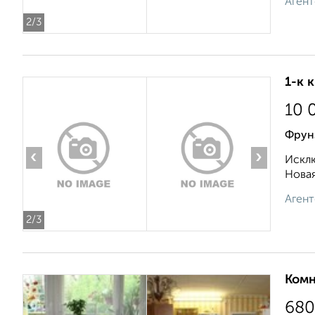
Агент
2
/3
1-к 
10 
Фрун
‹
›
Исклю
Новая
Агент
2
/3
Комн
680