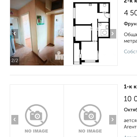
2-к 
4 5
Фрун
‹
›
Общая
метра
Собст
2
/2
1-к 
10 
Октяб
‹
›
ается
Агент