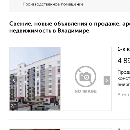
Производственное помещение
Свежие, новые объявления о продаже, а
недвижимость в Владимире
1-к 
4 8
Прода
конст
‹
›
энерг
Агент
2
/1