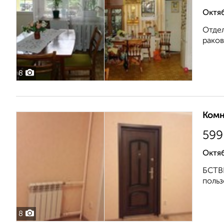
Октяб
Отдел
раков
8
Комн
599
Октяб
БСТВЕ
польз
8