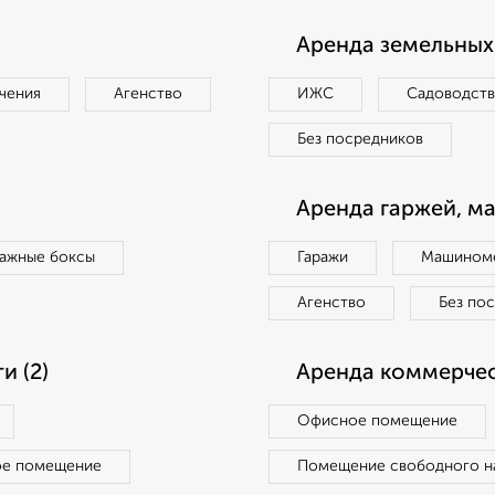
Аренда земельных 
чения
Агенство
ИЖС
Садоводст
Без посредников
Аренда гаржей, м
ражные боксы
Гаражи
Машиноме
Агенство
Без по
 (2)
Аренда коммерчес
Офисное помещение
ое помещение
Помещение свободного н