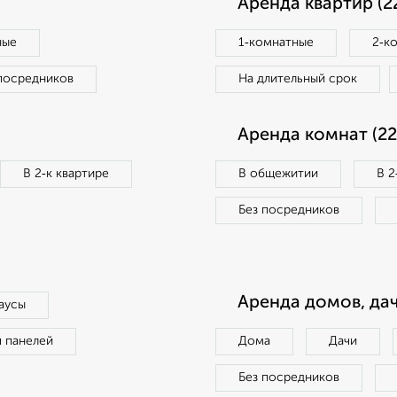
Аренда квартир (2
ные
1‑комнатные
2‑к
посредников
На длительный срок
Аренда комнат (22
В 2‑к квартире
В общежитии
В 2
Без посредников
Аренда домов, дач
аусы
п панелей
Дома
Дачи
Без посредников