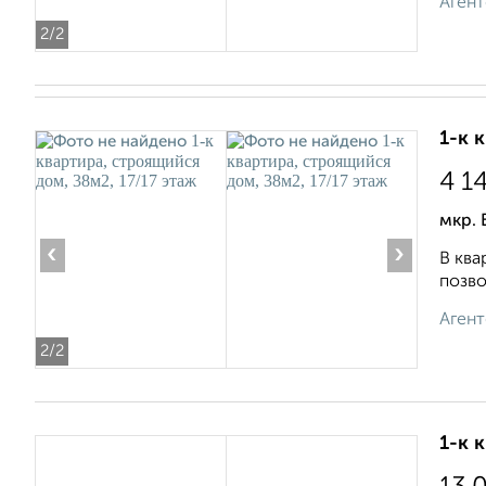
Агент
2
/2
1-к 
4 1
мкр. 
‹
›
В ква
позво
Агент
2
/2
1-к 