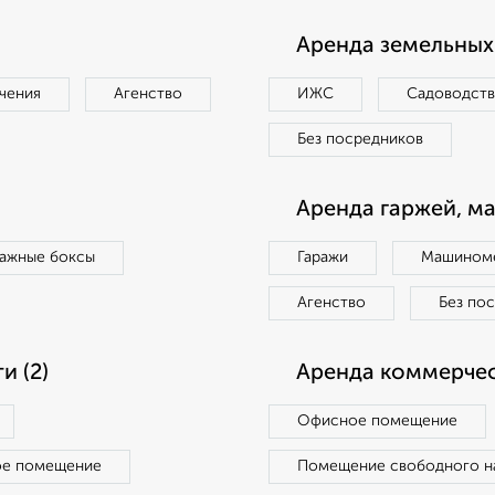
Аренда земельных 
чения
Агенство
ИЖС
Садоводст
Без посредников
Аренда гаржей, м
ражные боксы
Гаражи
Машиноме
Агенство
Без по
 (2)
Аренда коммерчес
Офисное помещение
ое помещение
Помещение свободного н