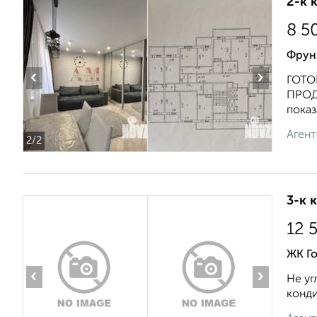
2-к 
8 5
Фрун
‹
›
ГОТО
ПРОД
показа
Агент
2
/2
3-к 
12 
ЖК Го
‹
›
Не уг
конди