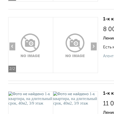
1-к 
8 0
Ленин
‹
›
Есть 
Агент
2
/2
1-к 
11 
Лени