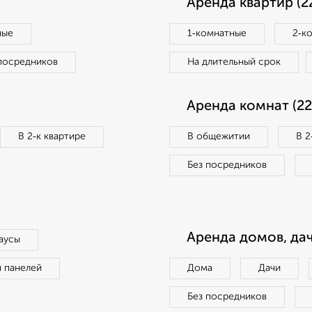
Аренда квартир (2
ные
1‑комнатные
2‑к
посредников
На длительный срок
Аренда комнат (22
В 2‑к квартире
В общежитии
В 2
Без посредников
Аренда домов, дач
аусы
п панелей
Дома
Дачи
Без посредников