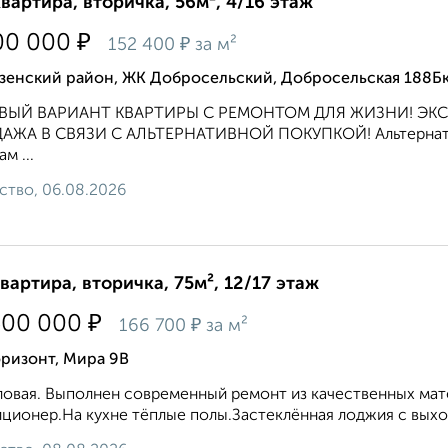
квартира, вторичка, 56м², 4/16 этаж
₽
00 000
₽
152 400
за м²
зенский район, ЖК Добросельский, Добросельская 188Б
ВЫЙ ВАРИАНТ КВАРТИРЫ С РЕМОНТОМ ДЛЯ ЖИЗНИ! ЭК
АЖА В СВЯЗИ С АЛЬТЕРНАТИВНОЙ ПОКУПКОЙ! Альтернатив
м ...
ство, 06.08.2026
квартира, вторичка, 75м², 12/17 этаж
₽
500 000
₽
166 700
за м²
ризонт, Мира 9В
ловая. Выполнен современный ремонт из качественных мате
ционер.На кухне тёплые полы.Застеклённая лоджия с выхо