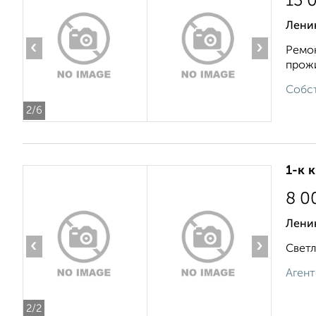
13 
Ленин
‹
›
Ремон
прожи
Собст
2
/6
1-к 
8 0
Лени
‹
›
Светл
Агент
2
/2