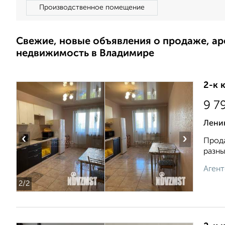
Производственное помещение
Свежие, новые объявления о продаже, а
недвижимость в Владимире
2-к 
9 7
Ленин
‹
›
Прода
разны
Агент
2
/2