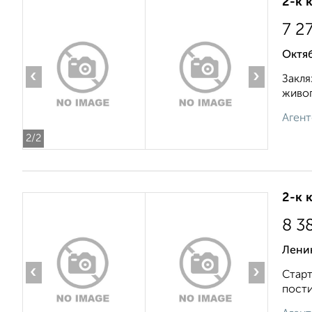
2-к 
7 2
Октяб
‹
›
Закля
живоп
Агент
2
/2
2-к 
8 3
Лени
‹
›
Старт
пости