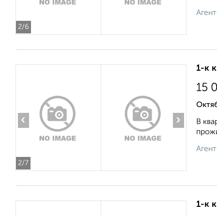
Агент
2
/6
1-к 
15 
Октя
‹
›
В ква
прожи
Агент
2
/7
1-к 