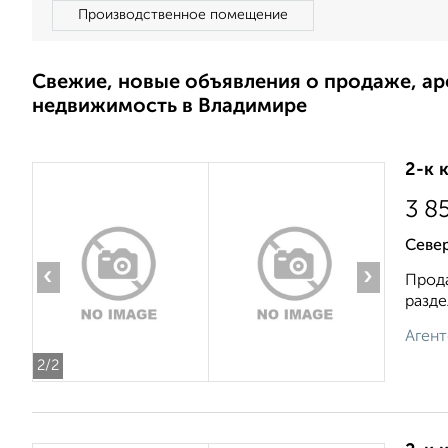
Производственное помещение
Свежие, новые объявления о продаже, а
недвижимость в Владимире
2-к 
3 8
Севе
‹
›
Прода
разде
Агент
2
/2