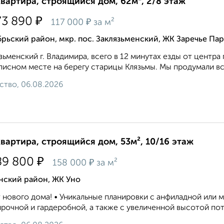
квартира, строящийся дом, 62м², 2/8 этаж
₽
73 890
₽
117 000
за м²
рьский район, мкр. пос. Заклязьменский, ЖК Заречье Па
зьменский г. Владимира, всего в 12 минутах езды от центра 
исном месте на берегу старицы Клязьмы. Мы продумали вс
ство, 06.08.2026
квартира, строящийся дом, 53м², 10/16 этаж
₽
89 800
₽
158 000
за м²
нский район, ЖК Уно
 нового дома! • Уникальные планировки с анфиладной или 
рочной и гардеробной, а также с увеличенной высотой пото