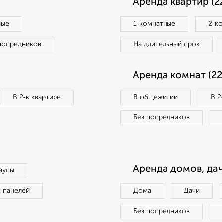
Аренда квартир (2
ные
1‑комнатные
2‑к
посредников
На длительный срок
Аренда комнат (22
В 2‑к квартире
В общежитии
В 2
Без посредников
Аренда домов, дач
аусы
п панелей
Дома
Дачи
Без посредников