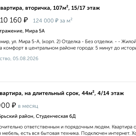
квартира, вторичка, 107м², 15/17 этаж
₽
310 160
₽
124 000
за м²
тражение, Мира 5А
мир, ул. Мира 5-А, (корп. 2) Отделка - Без отделки. - - Жи
а комфорт в центральном районе города: 5 минут до истори
ство, 05.08.2026
квартира, на длительный срок, 44м², 4/14 этаж
₽
000
в месяц
брьский район, Студенческая 6Д
чительно ответственным и порядочным людям. Квартира оч
 мебель, есть вся бытовая техника. Подключен интернет. Х