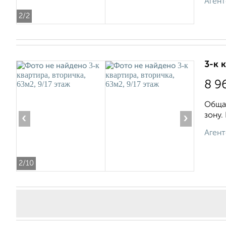
Агент
2
/2
3-к 
8 9
Общая
зону.
‹
›
Агент
2
/10