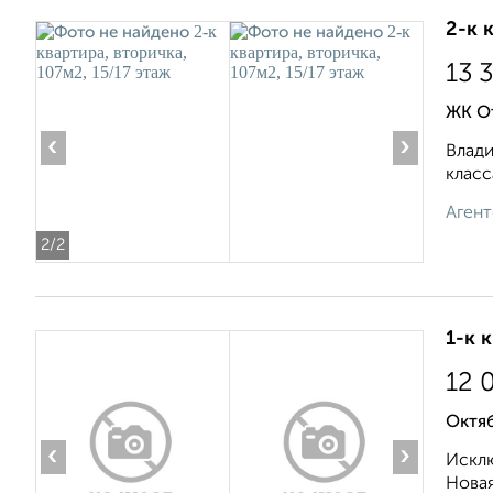
2-к 
13 
ЖК О
‹
›
Влади
класс
Агент
2
/2
1-к 
12 
Октя
‹
›
Исклю
Новая