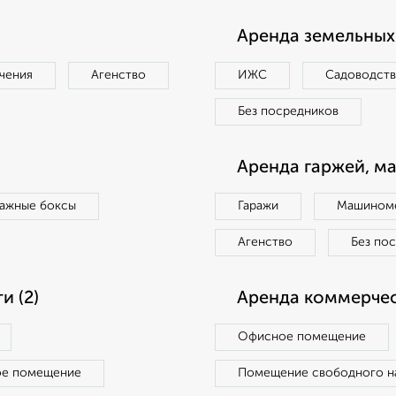
Аренда земельных 
чения
Агенство
ИЖС
Садоводст
Без посредников
Аренда гаржей, м
ражные боксы
Гаражи
Машиноме
Агенство
Без по
 (2)
Аренда коммерчес
Офисное помещение
ое помещение
Помещение свободного н