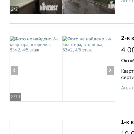
Агент
2
/2
2-к 
4 0
Октяб
‹
›
Кварт
серти
Агент
2
/10
1-к 