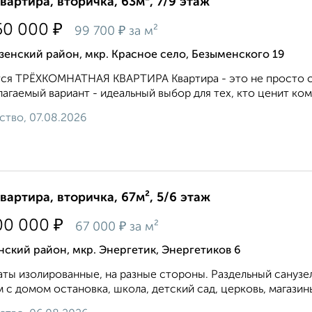
квартира, вторичка, 63м², 7/9 этаж
₽
50 000
₽
99 700
за м²
енский район, мкр. Красное село, Безыменского 19
ся ТРЁХКОМНАТНАЯ КВАРТИРА Квартира - это не просто сте
агаемый вариант - идеальный выбор для тех, кто ценит комф
ство, 07.08.2026
квартира, вторичка, 67м², 5/6 этаж
₽
00 000
₽
67 000
за м²
ский район, мкр. Энергетик, Энергетиков 6
ты изолированные, на разные стороны. Раздельный санузел
 с домом остановка, школа, детский сад, церковь, магази