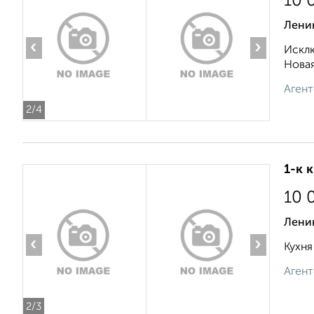
10 
Лени
‹
›
Исклю
Новая
Агент
2
/4
1-к 
10 
Лени
‹
›
Кухня
Агент
2
/3