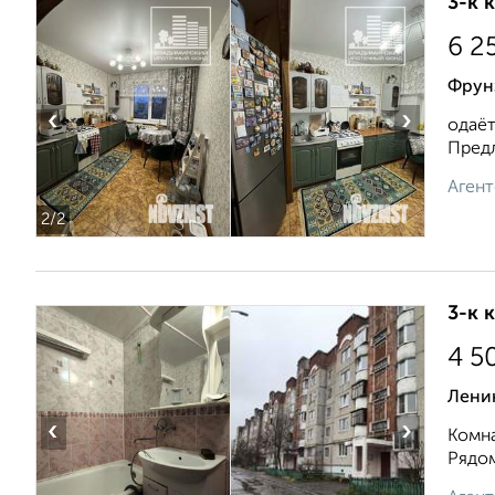
3-к 
6 2
Фрунз
‹
›
одаёт
Предл
Агент
2
/2
3-к 
4 5
Ленин
‹
›
Комна
Рядом