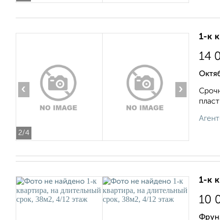
1-к 
14 
Октяб
‹
›
Срочн
пласт
Агент
2
/4
1-к 
10 
Фрун