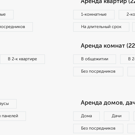
Аренда квартир (2
ные
1‑комнатные
2‑к
посредников
На длительный срок
Аренда комнат (22
В 2‑к квартире
В общежитии
В 2
Без посредников
Аренда домов, дач
аусы
п панелей
Дома
Дачи
Без посредников