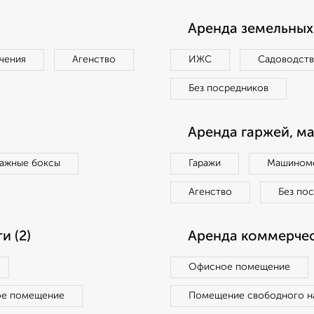
Аренда земельных 
чения
Агенство
ИЖС
Садоводст
Без посредников
Аренда гаржей, м
ражные боксы
Гаражи
Машиноме
Агенство
Без по
 (2)
Аренда коммерчес
Офисное помещение
ое помещение
Помещение свободного н