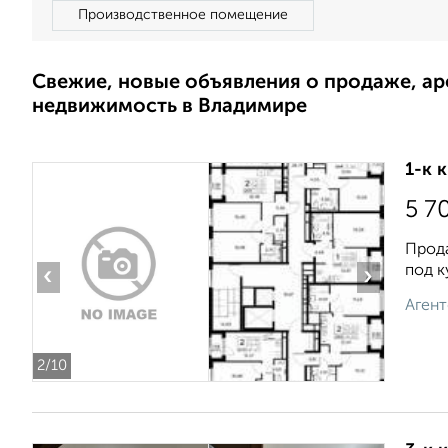
Производственное помещение
Свежие, новые объявления о продаже, а
недвижимость в Владимире
1-к 
5 7
Прода
под к
‹
›
Агент
2
/10