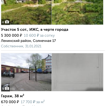
8
Участок 5 сот., ИЖС, в черте города
₽
₽
5 300 000
10 600
за сотку
Ленинский район, Солнечная 17
Собственник, 31.01.2021
5
Гараж, 38 м²
₽
₽
670 000
17 700
за м²