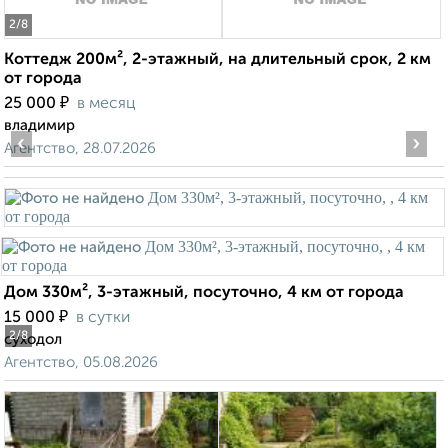
2
/8
Коттедж 200м², 2-этажный, на длительный срок, 2 км
от города
₽
25 000
в месяц
владимир
‹
›
Агентство, 28.07.2026
Дом 330м², 3-этажный, посуточно, 4 км от города
₽
15 000
в сутки
2
/8
суходол
Агентство, 05.08.2026