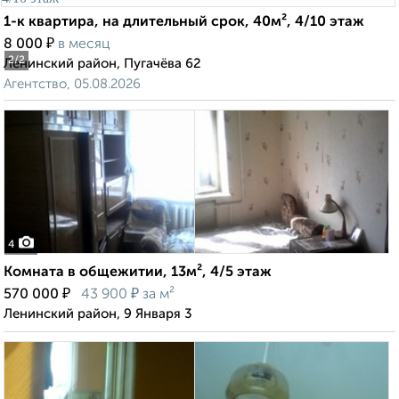
1-к квартира, на длительный срок, 40м², 4/10 этаж
₽
8 000
в месяц
2
/2
Ленинский район, Пугачёва 62
Агентство, 05.08.2026
4
Комната в общежитии, 13м², 4/5 этаж
₽
₽
570 000
43 900
за м²
Ленинский район, 9 Января 3