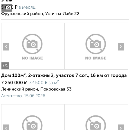
этаж
₽
5 000
в месяц
5
Фрунзенский район, Усти-на-Лабе 22
‹
›
2
/1
Дом 100м², 2-этажный, участок 7 сот., 16 км от города
₽
₽
7 250 000
72 500
за м²
Ленинский район, Покровская 33
Агентство, 15.06.2026
‹
›