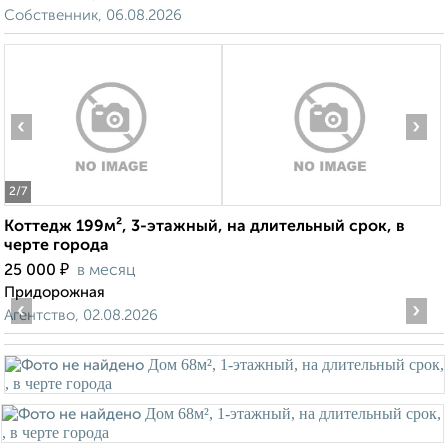
Собственник, 06.08.2026
‹
›
2
/7
Коттедж 199м², 3-этажный, на длительный срок, в
черте города
₽
25 000
в месяц
Придорожная
‹
›
Агентство, 02.08.2026