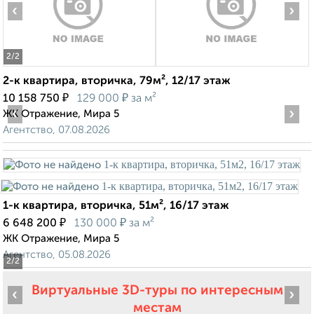
‹
›
2
/2
2-к квартира, вторичка, 79м², 12/17 этаж
₽
₽
10 158 750
129 000
за м²
‹
›
ЖК Отражение, Мира 5
Агентство, 07.08.2026
1-к квартира, вторичка, 51м², 16/17 этаж
₽
₽
6 648 200
130 000
за м²
ЖК Отражение, Мира 5
Агентство, 05.08.2026
2
/2
Виртуальные 3D-туры по интересным
‹
›
местам