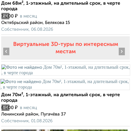
Дом 68м², 1-этажный, на длительный срок, в черте
города
₽
7 000
в месяц
2
/8
Октябрьский район, Белякова 15
Собственник, 06.08.2026
Виртуальные 3D-туры по интересным
‹
›
местам
Дом 70м², 1-этажный, на длительный срок, в черте
города
₽
6 500
в месяц
2
/6
Ленинский район, Пугачёва 37
Собственник, 01.08.2026