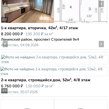
‹
›
2
/2
1-к квартира, вторичка, 42м², 4/17 этаж
₽
₽
8 200 000
195 300
за м²
Ленинский район, проспект Строителей 9к4
‹
›
Агентство, 04.08.2026
2-к квартира, строящийся дом, 52м², 4/8 этаж
₽
₽
6 760 000
130 000
за м²
2
/1
Агентство, 30.07.2026