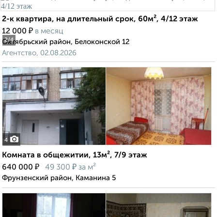
2-к квартира, на длительный срок, 60м², 4/12 этаж
₽
12 000
в месяц
2
/4
Октябрьский район, Белоконской 12
Агентство, 02.08.2026
4
Комната в общежитии, 13м², 7/9 этаж
₽
₽
640 000
49 300
за м²
Фрунзенский район, Каманина 5