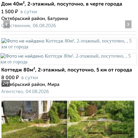
Дом 40м², 2-этажный, посуточно, в черте города
₽
1 500
в сутки
Октябрьский район, Батурина
‹
›
Собственник, 06.08.2026
Коттедж 80м², 2-этажный, посуточно, 5 км от города
₽
8 000
в сутки
2
/8
Октябрьский район, Мира
Агентство, 04.08.2026