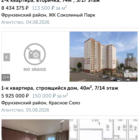
2-к квартира, вторичка, 74м², 3/17 этаж
₽
₽
8 434 375
113 500
за м²
Фрунзенский район, ЖК Соколиный Парк
Агентство, 04.08.2026
‹
›
2
/4
1-к квартира, строящийся дом, 40м², 7/14 этаж
₽
₽
5 925 000
150 000
за м²
Фрунзенский район, Красное Село
Агентство, 05.08.2026