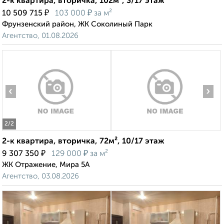
2-к квартира, вторичка, 102м², 3/17 этаж
₽
₽
10 509 715
103 000
за м²
Фрунзенский район, ЖК Соколиный Парк
Агентство, 01.08.2026
‹
›
2
/2
2-к квартира, вторичка, 72м², 10/17 этаж
₽
₽
9 307 350
129 000
за м²
ЖК Отражение, Мира 5А
Агентство, 03.08.2026