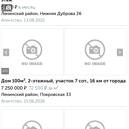
этаж
₽
5 000
в месяц
5
Ленинский район, Нижняя Дуброва 26
Агентство, 13.08.2022
‹
›
2
/1
Дом 100м², 2-этажный, участок 7 сот., 16 км от города
₽
₽
7 250 000
72 500
за м²
Ленинский район, Покровская 33
Агентство, 15.06.2026