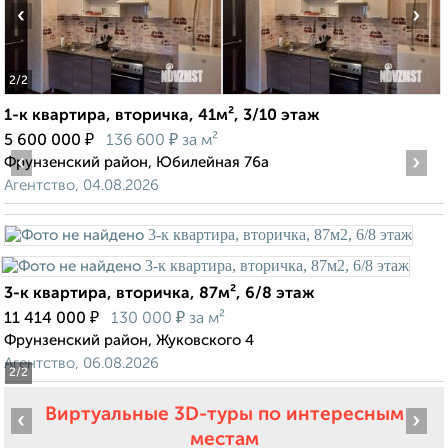
‹
›
2
/2
1-к квартира, вторичка, 41м², 3/10 этаж
₽
₽
5 600 000
136 600
за м²
‹
›
Фрунзенский район, Юбилейная 76а
Агентство, 04.08.2026
3-к квартира, вторичка, 87м², 6/8 этаж
₽
₽
11 414 000
130 000
за м²
Фрунзенский район, Жуковского 4
Агентство, 06.08.2026
2
/2
Виртуальные 3D-туры по интересным
‹
›
местам