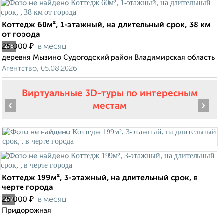
Коттедж 60м², 1-этажный, на длительный срок, 38 км
от города
₽
25 000
в месяц
2
/8
деревня Мызино Судогодский район Владимирская область
Агентство, 05.08.2026
Виртуальные 3D-туры по интересным
‹
›
местам
Коттедж 199м², 3-этажный, на длительный срок, в
черте города
₽
25 000
в месяц
2
/7
Придорожная