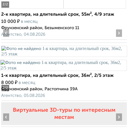
2
/2
2-к квартира, на длительный срок, 55м², 4/9 этаж
₽
10 000
в месяц
Фрунзенский район, Безыменского 11
‹
›
Агентство, 04.08.2026
1-к квартира, на длительный срок, 36м², 2/5 этаж
₽
8 000
в месяц
2
/2
Фрунзенский район, Растопчина 39А
Агентство, 05.08.2026
Виртуальные 3D-туры по интересным
‹
›
местам