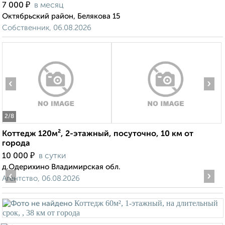
₽
7 000
в месяц
Октябрьский район, Белякова 15
Собственник, 06.08.2026
‹
›
2
/8
Коттедж 120м², 2-этажный, посуточно, 10 км от
города
₽
10 000
в сутки
д.Одерихино Владимирская обл.
‹
›
Агентство, 06.08.2026