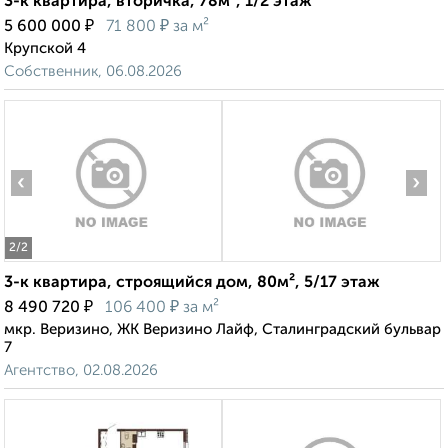
3-к квартира, вторичка, 78м², 1/2 этаж
₽
₽
5 600 000
71 800
за м²
Крупской 4
Собственник, 06.08.2026
‹
›
2
/2
3-к квартира, строящийся дом, 80м², 5/17 этаж
₽
₽
8 490 720
106 400
за м²
мкр. Веризино, ЖК Веризино Лайф, Сталинградский бульвар
7
Агентство, 02.08.2026