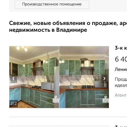
Производственное помещение
Свежие, новые объявления о продаже, а
недвижимость в Владимире
3-к 
6 4
Лени
‹
›
Прода
идеал
Агент
2
/2