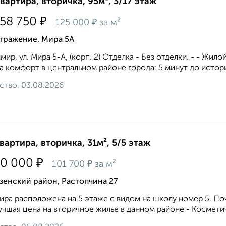
квартира, вторичка, 95м², 3/17 этаж
₽
858 750
₽
125 000
за м²
тражение, Мира 5А
мир, ул. Мира 5-А, (корп. 2) Отделка - Без отделки. - - Жи
а комфорт в центральном районе города: 5 минут до истори
ство, 03.08.2026
квартира, вторичка, 31м², 5/5 этаж
₽
50 000
₽
101 700
за м²
зенский район, Растопчина 27
ира расположена на 5 этаже с видом на школу номер 5. По
учшая цена на вторичное жилье в данном районе - Косметич