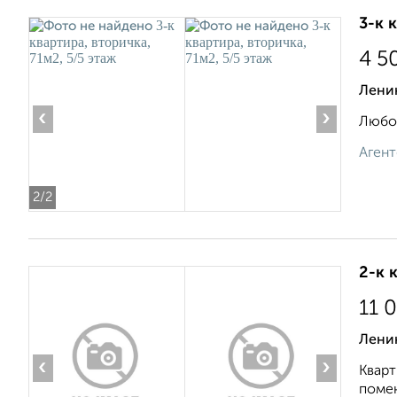
3-к 
4 5
Ленин
‹
›
Любой
Агент
2
/2
2-к 
11 
Ленин
‹
›
Кварт
помен