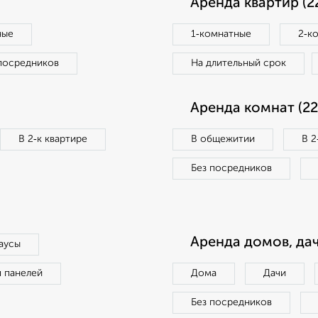
Аренда квартир (2
ные
1‑комнатные
2‑к
посредников
На длительный срок
Аренда комнат (22
В 2‑к квартире
В общежитии
В 2
Без посредников
Аренда домов, дач
аусы
п панелей
Дома
Дачи
Без посредников