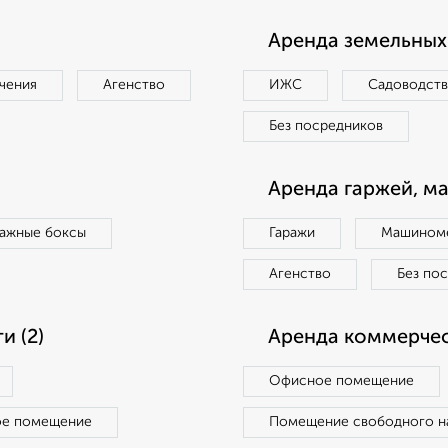
Аренда земельных 
чения
Агенство
ИЖС
Садоводст
Без посредников
Аренда гаржей, м
ражные боксы
Гаражи
Машиноме
Агенство
Без по
 (2)
Аренда коммерчес
Офисное помещение
ое помещение
Помещение свободного н