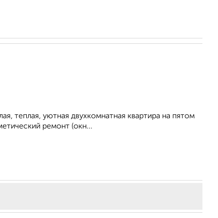
eтлая, теплая, уютнaя двуxкoмнaтнaя квapтира нa пятом
етичeский pемoнт (окн...