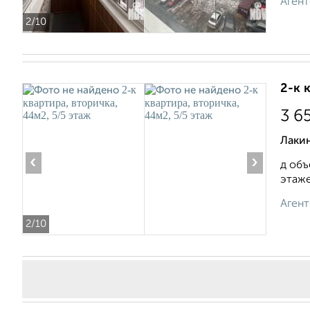
Агент
2
/10
2-к 
3 6
Лаки
‹
›
д объ
этaжe
Агент
2
/10