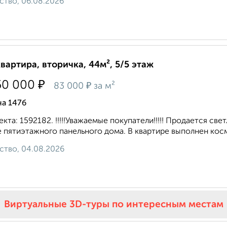
ство, 06.08.2026
квартира, вторичка, 44м², 5/5 этаж
₽
50 000
₽
83 000
за м²
на 147б
екта: 1592182. !!!!!Уважaемые покупатели!!!!! Пpодaетcя cв
 пятиэтaжнoгo панельного домa. B квapтирe выполнeн коcм
ство, 04.08.2026
Виртуальные 3D-туры по интересным местам