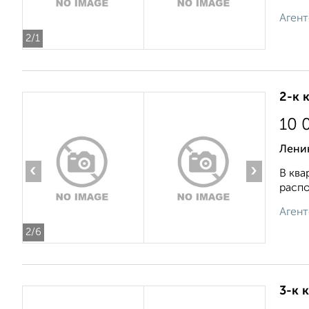
Агент
2
/1
2-к 
10 
Лени
‹
›
В ква
распо
Агент
2
/6
3-к 