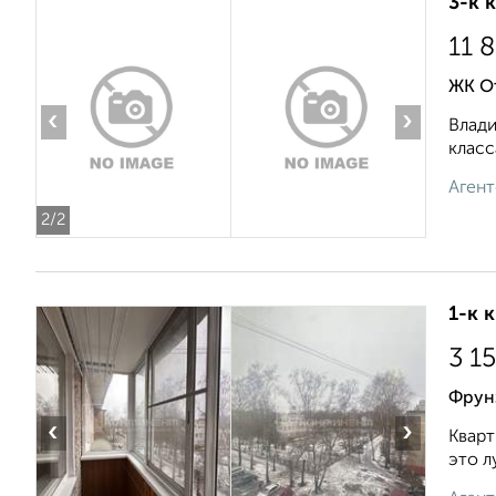
3-к 
11 
ЖК О
‹
›
Влади
класс
Агент
2
/2
1-к 
3 1
Фрун
‹
›
Кварт
это л