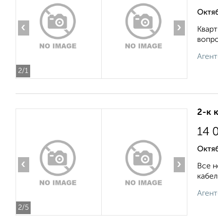
Октяб
‹
›
Кварт
вопро
Агент
2
/1
2-к 
14 
Октяб
‹
›
Все н
кабел
Агент
2
/5