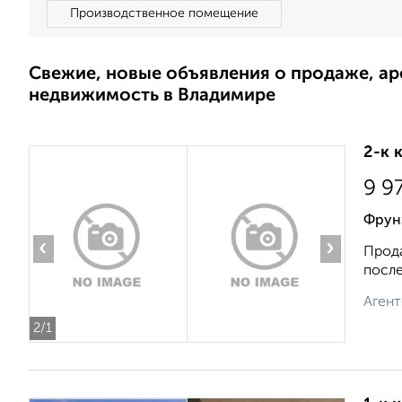
Производственное помещение
Свежие, новые объявления о продаже, а
недвижимость в Владимире
2-к 
9 9
Фрун
‹
›
Прода
после
Агент
2
/1