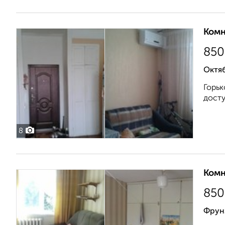
Комн
850
Октяб
Горьк
досту
8
Комн
850
Фрун