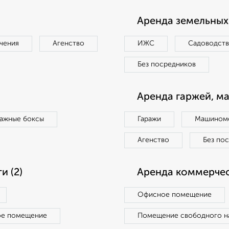
Аренда земельных 
чения
Агенство
ИЖС
Садоводст
Без посредников
Аренда гаржей, м
ражные боксы
Гаражи
Машиноме
Агенство
Без по
 (2)
Аренда коммерчес
Офисное помещение
ое помещение
Помещение свободного н