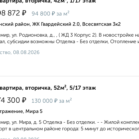
квартира, вторичка, 42м², 1/17 этаж
₽
98 872
₽
94 800
за м²
ский район, ЖК Гвардейский 2.0, Всесвятская 3к2
мир, ул. Родионовка, д., , ( ЖД 3 Корпус 2). В новостро
ал, субсидии возможны Отделка - Без отделки, Отопление и
ство, 08.08.2026
квартира, вторичка, 52м², 5/17 этаж
₽
74 300
₽
130 000
за м²
тражение, Мира 5
мир, ул. Мира, д. 5 Отделка - Без отделки. - - Жилой комп
рт в центральном районе города: 5 минут до исторического