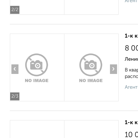
Агент
2
/2
1-к 
8 0
Лени
‹
›
В ква
распо
Агент
2
/3
1-к 
10 