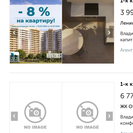
1-к 
3 9
Ленин
‹
›
Влади
капит
Агент
2
/2
1-к 
6 7
ЖК О
‹
›
Влади
комфо