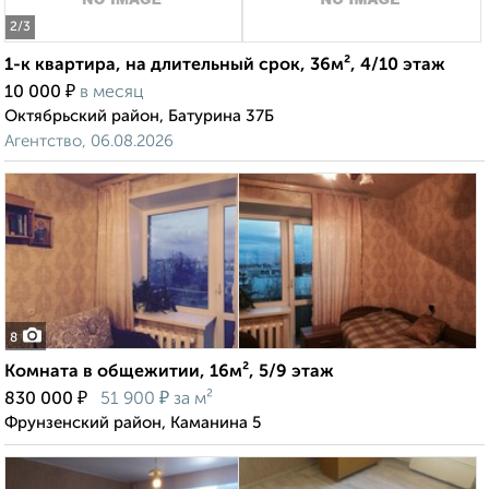
2
/3
1-к квартира, на длительный срок, 36м², 4/10 этаж
₽
10 000
в месяц
Октябрьский район, Батурина 37Б
Агентство, 06.08.2026
8
Комната в общежитии, 16м², 5/9 этаж
₽
₽
830 000
51 900
за м²
Фрунзенский район, Каманина 5