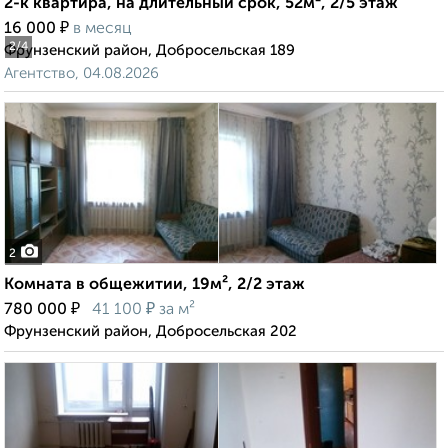
2-к квартира, на длительный срок, 52м², 2/5 этаж
₽
16 000
в месяц
2
/4
Фрунзенский район, Добросельская 189
Агентство, 04.08.2026
2
Комната в общежитии, 19м², 2/2 этаж
₽
₽
780 000
41 100
за м²
Фрунзенский район, Добросельская 202