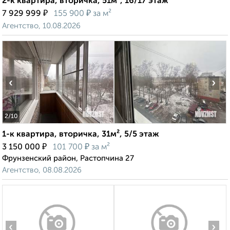
2-к квартира, вторичка, 51м², 16/17 этаж
₽
₽
7 929 999
155 900
за м²
Агентство, 10.08.2026
‹
›
2
/10
1-к квартира, вторичка, 31м², 5/5 этаж
₽
₽
3 150 000
101 700
за м²
Фрунзенский район, Растопчина 27
Агентство, 08.08.2026
‹
›