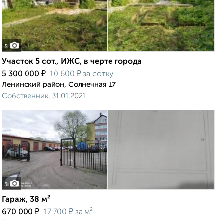
8
Участок 5 сот., ИЖС, в черте города
₽
₽
5 300 000
10 600
за сотку
Ленинский район, Солнечная 17
Собственник, 31.01.2021
5
Гараж, 38 м²
₽
₽
670 000
17 700
за м²