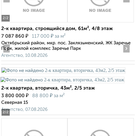
2
/2
2-к квартира, строящийся дом, 61м², 4/8 этаж
₽
₽
7 087 860
117 000
за м²
Октябрьский район, мкр. пос. Заклязьменский, ЖК Заречье
‹
›
Парк, жилой комплекс Заречье Парк
Агентство, 10.08.2026
2-к квартира, вторичка, 43м², 2/5 этаж
₽
₽
3 800 000
88 800
за м²
Северная 15
Агентство, 07.08.2026
2
/2