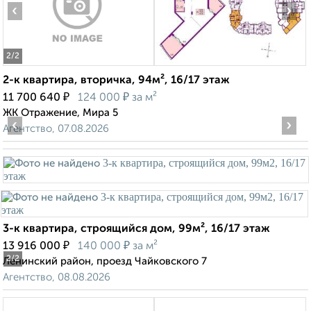
‹
›
2
/2
2-к квартира, вторичка, 94м², 16/17 этаж
₽
₽
11 700 640
124 000
за м²
ЖК Отражение, Мира 5
‹
›
Агентство, 07.08.2026
3-к квартира, строящийся дом, 99м², 16/17 этаж
₽
₽
13 916 000
140 000
за м²
2
/2
Ленинский район, проезд Чайковского 7
Агентство, 08.08.2026