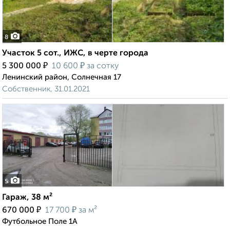
8
Участок 5 сот., ИЖС, в черте города
₽
₽
5 300 000
10 600
за сотку
Ленинский район, Солнечная 17
Собственник, 31.01.2021
5
Гараж, 38 м²
₽
₽
670 000
17 700
за м²
Футбольное Поле 1А