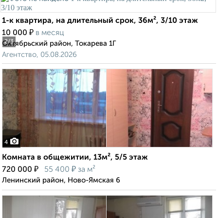
1-к квартира, на длительный срок, 36м², 3/10 этаж
₽
10 000
в месяц
2
/3
Октябрьский район, Токарева 1Г
Агентство, 05.08.2026
4
Комната в общежитии, 13м², 5/5 этаж
₽
₽
720 000
55 400
за м²
Ленинский район, Ново-Ямская 6