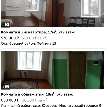
7
Комната в 2-к квартире, 17м², 2/2 этаж
₽
₽
570 000
33 600
за м²
Октябрьский район, Фейгина 13
4
Комната в общежитии, 18м², 3/5 этаж
₽
₽
650 000
36 200
за м²
Ленинский район, мкр. Юрьевец, Институтский городок 9