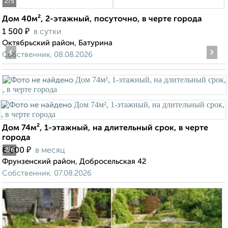
2
/5
Дом 40м², 2-этажный, посуточно, в черте города
₽
1 500
в сутки
Октябрьский район, Батурина
‹
›
Собственник, 08.08.2026
Дом 74м², 1-этажный, на длительный срок, в черте
города
₽
6 000
в месяц
2
/6
Фрунзенский район, Добросельская 42
Собственник, 07.08.2026