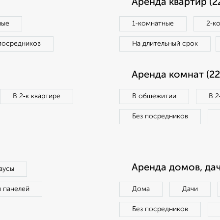
Аренда квартир (2
ные
1‑комнатные
2‑к
посредников
На длительный срок
Аренда комнат (22
В 2‑к квартире
В общежитии
В 2
Без посредников
Аренда домов, дач
аусы
п панелей
Дома
Дачи
Без посредников