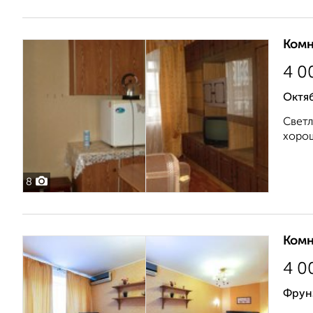
Комн
4 0
Октяб
Светл
хорош
8
Комн
4 0
Фрун