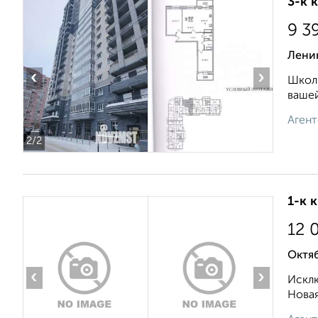
3-к 
9 3
Лени
‹
›
Школы
вашей
Агент
2
/2
1-к 
12 
Октяб
‹
›
Исклю
Новая