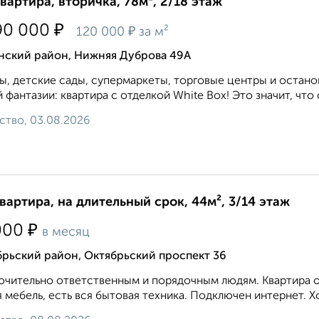
квартира, вторичка, 78м², 2/18 этаж
₽
90 000
₽
120 000
за м²
нский район, Нижняя Дуброва 49А
, детские сады, супермаркеты, торговые центры и останов
 фантазии: квартира с отделкой White Box! Это значит, что с
ство, 03.08.2026
квартира, на длительный срок, 44м², 3/14 этаж
₽
000
в месяц
рьский район, Октябрьский проспект 36
чительно ответственным и порядочным людям. Квартира оч
 мебель, есть вся бытовая техника. Подключен интернет. Х