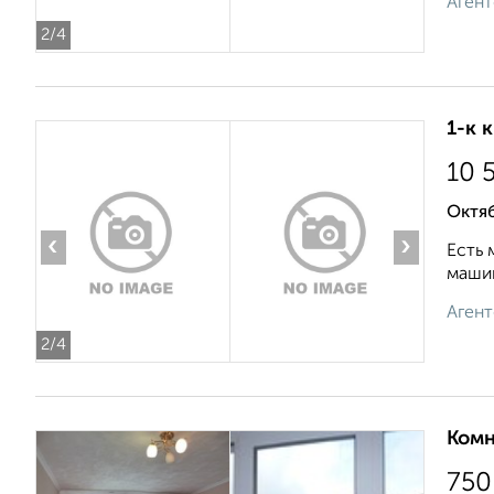
Агент
2
/4
1-к 
10 
Октяб
‹
›
Есть 
машин
Агент
2
/4
Комн
750