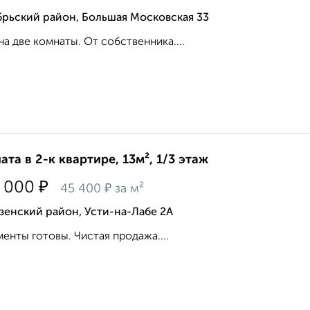
брьский район, Большая Московская 33
на две комнаты. От собственника....
ата в 2-к квартире, 13м², 1/3 этаж
₽
 000
₽
45 400
за м²
зенский район, Усти-на-Лабе 2А
енты готовы. Чистая продажа....