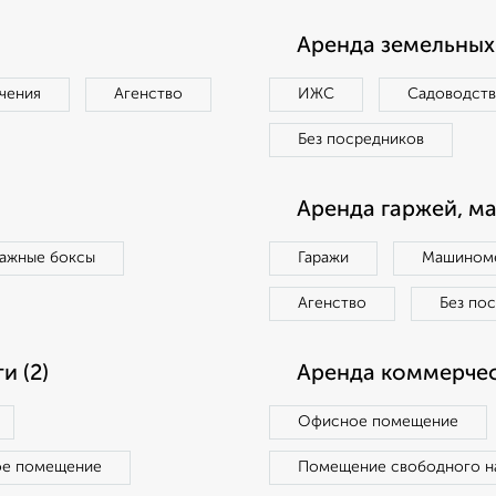
Аренда земельных 
чения
Агенство
ИЖС
Садоводст
Без посредников
Аренда гаржей, м
ражные боксы
Гаражи
Машиноме
Агенство
Без по
 (2)
Аренда коммерчес
Офисное помещение
ое помещение
Помещение свободного н