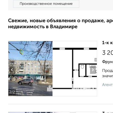
Производственное помещение
Свежие, новые объявления о продаже, а
недвижимость в Владимире
1-к 
3 2
Фрун
‹
›
Прода
значи
Агент
2
/2