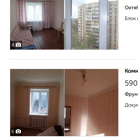
Октя
Блок 
8
Комн
590
Фрун
Докум
6