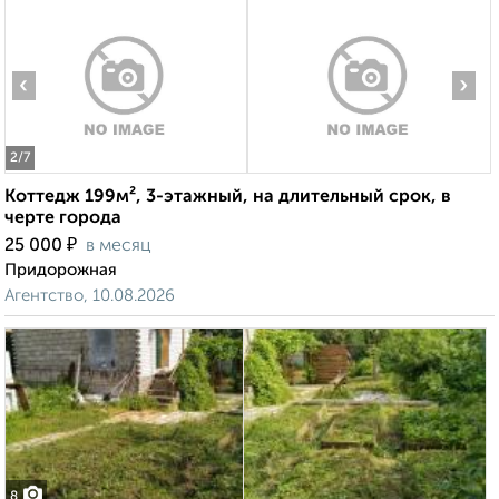
‹
›
2
/7
Коттедж 199м², 3-этажный, на длительный срок, в
черте города
₽
25 000
в месяц
Придорожная
Агентство, 10.08.2026
8