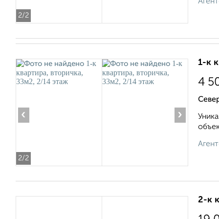
Агент
2
/2
1-к 
4 5
Севе
‹
›
Уника
объек
Агент
2
/2
2-к 