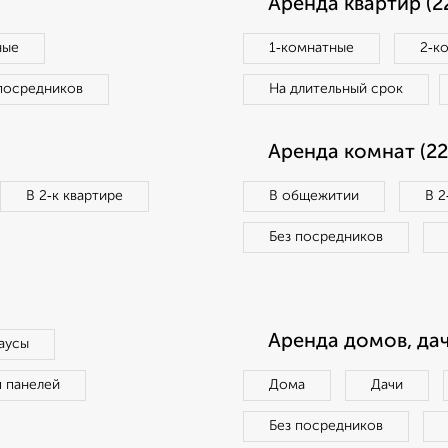
Аренда квартир (2
ные
1‑комнатные
2‑к
посредников
На длительный срок
Аренда комнат (22
В 2‑к квартире
В общежитии
В 2
Без посредников
Аренда домов, дач
аусы
п панелей
Дома
Дачи
Без посредников