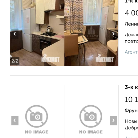
1-к 
4 0
Лени
‹
›
Дом к
поэто
Агент
2
/2
3-к 
10 
Фрун
‹
›
Новый
Добро