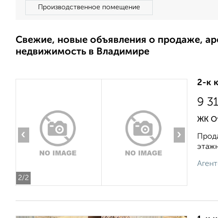
Производственное помещение
Свежие, новые объявления о продаже, а
недвижимость в Владимире
2-к 
9 3
ЖК О
‹
›
Прода
этажн
Агент
2
/2