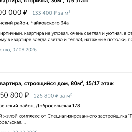
квартира, вторичка, 30м², 1/5 этаж
₽
00 000
₽
133 400
за м²
нский район, Чайковского 34а
ирпичный, квартира не угловая, очень светлая и уютная, в 
му в квартире всегда светло и тепло), натяжные потолки, по
ство, 07.08.2026
квартира, строящийся дом, 80м², 15/17 этаж
₽
150 800
₽
126 800
за м²
зенский район, Добросельская 178
 жилой комплекс от Специализированного застройщика "Пр
сельская....