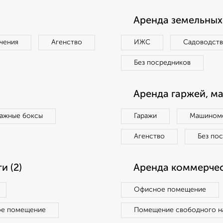
Аренда земельных 
чения
Агенство
ИЖС
Садоводст
Без посредников
Аренда гаржей, м
ражные боксы
Гаражи
Машиноме
Агенство
Без по
 (2)
Аренда коммерчес
Офисное помещение
ое помещение
Помещение свободного н