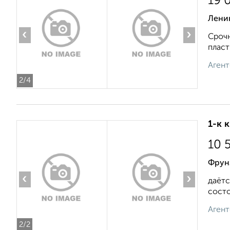
19 
Лени
‹
›
Срочн
пласт
Агент
2
/4
1-к 
10 
Фрунз
‹
›
даётс
состо
Агент
2
/2