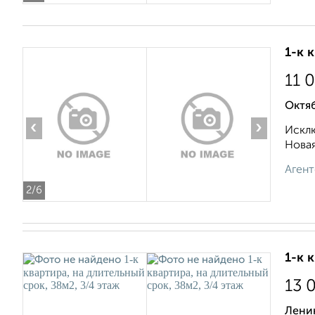
1-к 
11 
Октяб
‹
›
Исклю
Новая
Агент
2
/6
1-к 
13 
Ленин