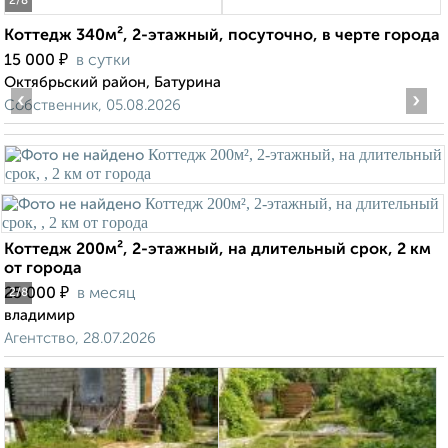
2
/8
Коттедж 340м², 2-этажный, посуточно, в черте города
₽
15 000
в сутки
Октябрьский район, Батурина
‹
›
Собственник, 05.08.2026
Коттедж 200м², 2-этажный, на длительный срок, 2 км
от города
₽
25 000
в месяц
2
/8
владимир
Агентство, 28.07.2026