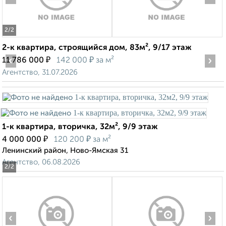
2
/2
2-к квартира, строящийся дом, 83м², 9/17 этаж
‹
₽
₽
›
11 786 000
142 000
за м²
Агентство, 31.07.2026
1-к квартира, вторичка, 32м², 9/9 этаж
₽
₽
4 000 000
120 200
за м²
Ленинский район, Ново-Ямская 31
Агентство, 06.08.2026
2
/2
‹
›