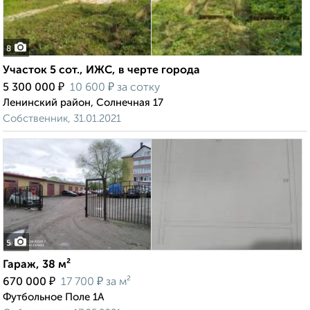
8
Участок 5 сот., ИЖС, в черте города
₽
₽
5 300 000
10 600
за сотку
Ленинский район, Солнечная 17
Собственник, 31.01.2021
5
Гараж, 38 м²
₽
₽
670 000
17 700
за м²
Футбольное Поле 1А