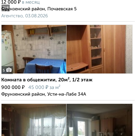
₽
12 000
в месяц
2
/4
Фрунзенский район, Почаевская 5
Агентство, 03.08.2026
5
Комната в общежитии, 20м², 1/2 этаж
₽
₽
900 000
45 000
за м²
Фрунзенский район, Усти-на-Лабе 34А