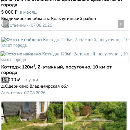
города
₽
5 000
в месяц
Владимирская область, Кольчугинский район
‹
›
Собственник, 07.08.2026
Коттедж 120м², 2-этажный, посуточно, 10 км от
города
₽
10 000
в сутки
2
/8
д.Одерихино Владимирская обл.
Агентство, 07.08.2026