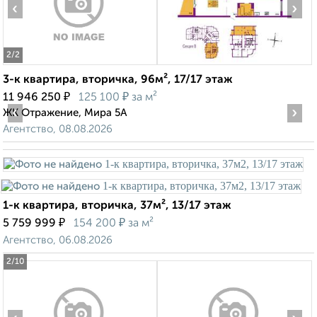
‹
›
2
/2
3-к квартира, вторичка, 96м², 17/17 этаж
₽
₽
11 946 250
125 100
за м²
‹
›
ЖК Отражение, Мира 5А
Агентство, 08.08.2026
1-к квартира, вторичка, 37м², 13/17 этаж
₽
₽
5 759 999
154 200
за м²
Агентство, 06.08.2026
2
/10