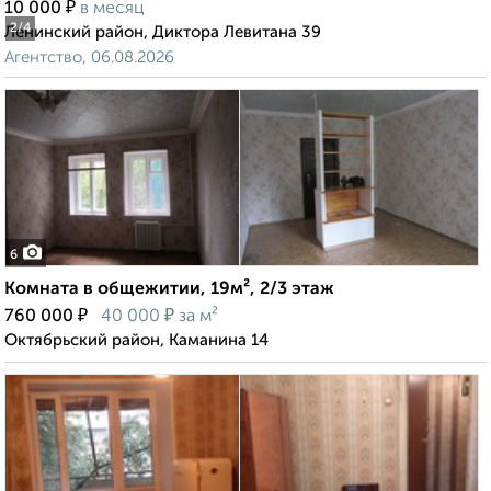
₽
10 000
в месяц
2
/4
Ленинский район, Диктора Левитана 39
Агентство, 06.08.2026
6
Комната в общежитии, 19м², 2/3 этаж
₽
₽
760 000
40 000
за м²
Октябрьский район, Каманина 14