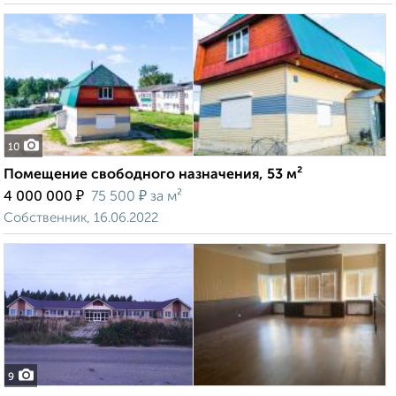
10
Помещение свободного назначения, 53 м²
₽
₽
4 000 000
75 500
за м²
Собственник, 16.06.2022
9