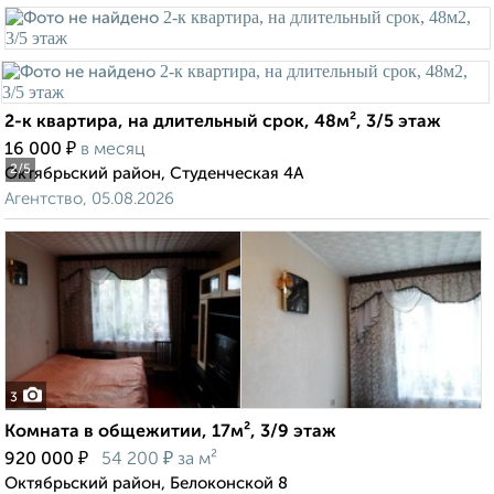
2-к квартира, на длительный срок, 48м², 3/5 этаж
₽
16 000
в месяц
2
/5
Октябрьский район, Студенческая 4А
Агентство, 05.08.2026
3
Комната в общежитии, 17м², 3/9 этаж
₽
₽
920 000
54 200
за м²
Октябрьский район, Белоконской 8