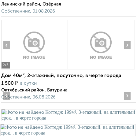
Ленинский район, Озёрная
Собственник, 01.08.2026
‹
›
2
/5
Дом 40м², 2-этажный, посуточно, в черте города
₽
1 500
в сутки
Октябрьский район, Батурина
‹
›
Собственник, 06.08.2026