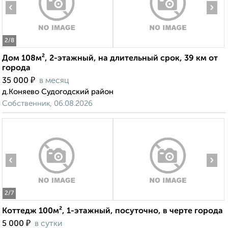
‹
›
2
/8
Дом 108м², 2-этажный, на длительный срок, 39 км от
города
₽
35 000
в месяц
д.Коняево Судогодский район
Собственник, 06.08.2026
‹
›
2
/7
Коттедж 100м², 1-этажный, посуточно, в черте города
₽
5 000
в сутки