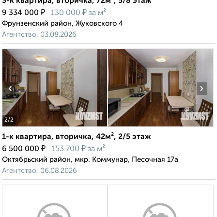
3-к квартира, вторичка, 72м², 5/8 этаж
₽
₽
9 334 000
130 000
за м²
Фрунзенский район, Жуковского 4
Агентство, 03.08.2026
‹
›
2
/2
1-к квартира, вторичка, 42м², 2/5 этаж
₽
₽
6 500 000
153 700
за м²
Октябрьский район, мкр. Коммунар, Песочная 17а
Агентство, 06.08.2026