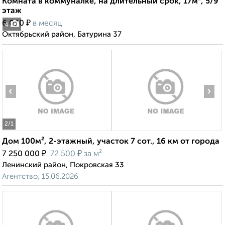
Комната в коммуналке, на длительный срок, 17м², 5/9
этаж
₽
6 000
в месяц
4
Октябрьский район, Батурина 37
‹
›
2
/1
Дом 100м², 2-этажный, участок 7 сот., 16 км от города
₽
₽
7 250 000
72 500
за м²
Ленинский район, Покровская 33
Агентство, 15.06.2026