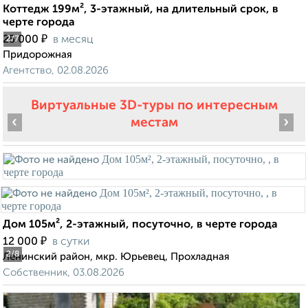
Коттедж 199м², 3-этажный, на длительный срок, в
черте города
₽
25 000
в месяц
2
/7
Придорожная
Агентство, 02.08.2026
Виртуальные 3D-туры по интересным
‹
›
местам
Дом 105м², 2-этажный, посуточно, в черте города
₽
12 000
в сутки
2
/8
Ленинский район, мкр. Юрьевец, Прохладная
Собственник, 03.08.2026