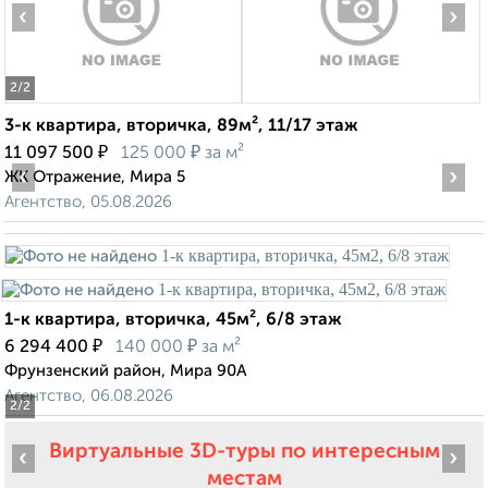
‹
›
2
/2
3-к квартира, вторичка, 89м², 11/17 этаж
₽
₽
11 097 500
125 000
за м²
‹
›
ЖК Отражение, Мира 5
Агентство, 05.08.2026
1-к квартира, вторичка, 45м², 6/8 этаж
₽
₽
6 294 400
140 000
за м²
Фрунзенский район, Мира 90А
Агентство, 06.08.2026
2
/2
Виртуальные 3D-туры по интересным
‹
›
местам