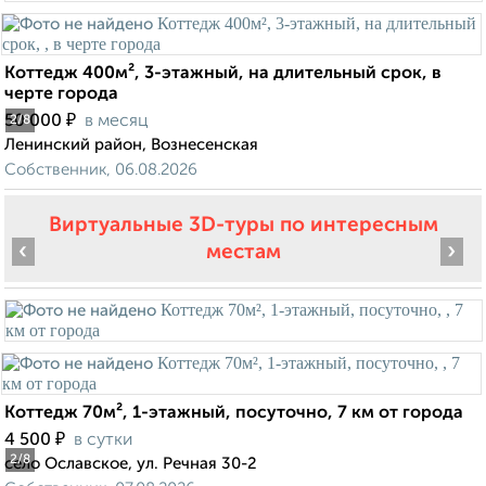
Коттедж 400м², 3-этажный, на длительный срок, в
черте города
₽
50 000
в месяц
2
/8
Ленинский район, Вознесенская
Собственник, 06.08.2026
Виртуальные 3D-туры по интересным
‹
›
местам
Коттедж 70м², 1-этажный, посуточно, 7 км от города
₽
4 500
в сутки
2
/8
село Ославское, ул. Речная 30-2