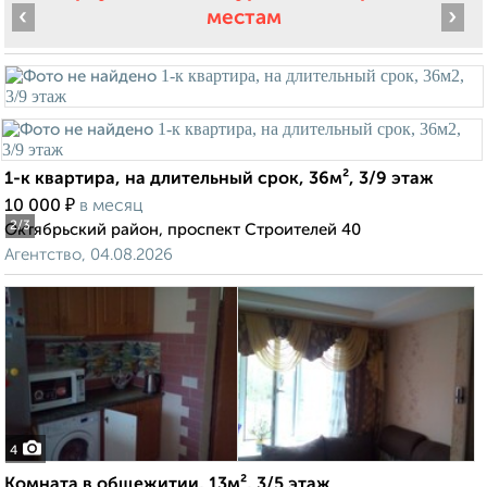
‹
›
местам
1-к квартира, на длительный срок, 36м², 3/9 этаж
₽
10 000
в месяц
2
/3
Октябрьский район, проспект Строителей 40
Агентство, 04.08.2026
4
Комната в общежитии, 13м², 3/5 этаж