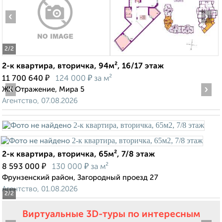
‹
›
2
/2
2-к квартира, вторичка, 94м², 16/17 этаж
₽
₽
11 700 640
124 000
за м²
‹
›
ЖК Отражение, Мира 5
Агентство, 07.08.2026
2-к квартира, вторичка, 65м², 7/8 этаж
₽
₽
8 593 000
130 000
за м²
Фрунзенский район, Загородный проезд 27
Агентство, 01.08.2026
2
/2
Виртуальные 3D-туры по интересным