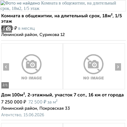
Комната в общежитии, на длительный срок, 18м², 1/5
этаж
₽
6 500
в месяц
6
Ленинский район, Сурикова 12
‹
›
2
/1
Дом 100м², 2-этажный, участок 7 сот., 16 км от города
₽
₽
7 250 000
72 500
за м²
Ленинский район, Покровская 33
Агентство, 15.06.2026