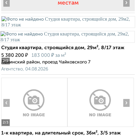
‹
›
местам
Студия квартира, строящийся дом, 29м², 8/17 этаж
₽
₽
5 380 200
183 000
за м²
2
/2
Ленинский район, проезд Чайковского 7
Агентство, 04.08.2026
‹
›
2
/3
1-к квартира, на длительный срок, 36м², 3/5 этаж