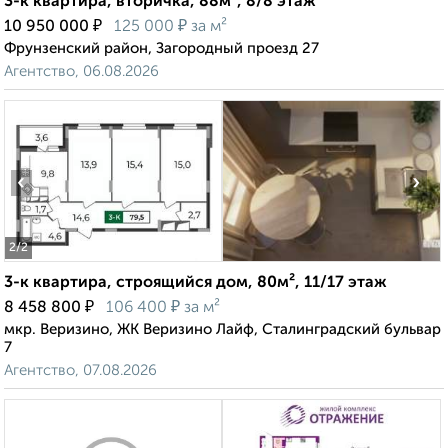
3-к квартира, вторичка, 88м², 8/8 этаж
₽
₽
10 950 000
125 000
за м²
Фрунзенский район, Загородный проезд 27
Агентство, 06.08.2026
‹
›
2
/2
3-к квартира, строящийся дом, 80м², 11/17 этаж
₽
₽
8 458 800
106 400
за м²
мкр. Веризино, ЖК Веризино Лайф, Сталинградский бульвар
7
Агентство, 07.08.2026