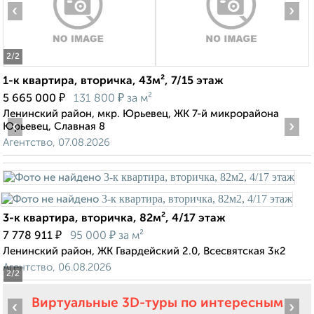
‹
›
2
/2
1-к квартира, вторичка, 43м², 7/15 этаж
₽
₽
5 665 000
131 800
за м²
Ленинский район, мкр. Юрьевец, ЖК 7-й микрорайона
‹
›
Юрьевец, Славная 8
Агентство, 07.08.2026
3-к квартира, вторичка, 82м², 4/17 этаж
₽
₽
7 778 911
95 000
за м²
Ленинский район, ЖК Гвардейский 2.0, Всесвятская 3к2
Агентство, 06.08.2026
2
/2
Виртуальные 3D-туры по интересным
‹
›