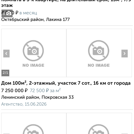
Комната в 3-к квартире, на длительный срок, 15м², 7/9
этаж
₽
4 000
в месяц
6
Октябрьский район, Лакина 177
‹
›
2
/1
Дом 100м², 2-этажный, участок 7 сот., 16 км от города
₽
₽
7 250 000
72 500
за м²
Ленинский район, Покровская 33
Агентство, 15.06.2026