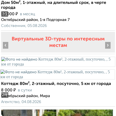
Дом 50м², 1-этажный, на длительный срок, в черте
города
₽
10 000
в месяц
2
/1
Октябрьский район, 1-я Подгорная 7
Собственник, 05.08.2026
Виртуальные 3D-туры по интересным
‹
›
местам
Коттедж 80м², 2-этажный, посуточно, 5 км от города
₽
8 000
в сутки
2
/8
Октябрьский район, Мира
Агентство, 04.08.2026