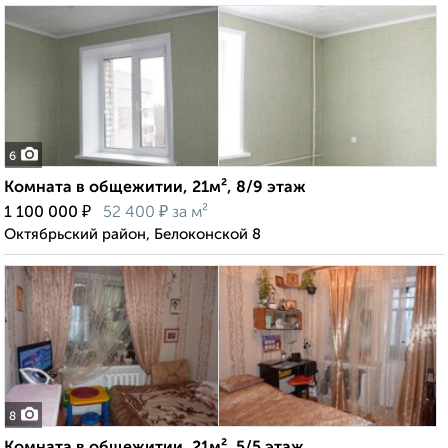
6
Комната в общежитии, 21м², 8/9 этаж
₽
₽
1 100 000
52 400
за м²
Октябрьский район, Белоконской 8
8