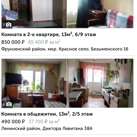
7
Комната в 2-к квартире, 13м², 6/9 этаж
₽
₽
850 000
65 400
за м²
Фрунзенский район, мкр. Красное село, Безыменского 16
8
Комната в общежитии, 13м², 2/5 этаж
₽
₽
490 000
37 700
за м²
Ленинский район, Диктора Левитана 38А