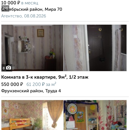
₽
10 000
в месяц
2
/6
Октябрьский район, Мира 70
Агентство, 08.08.2026
8
Комната в 3-к квартире, 9м², 1/2 этаж
₽
₽
550 000
61 200
за м²
Фрунзенский район, Труда 4