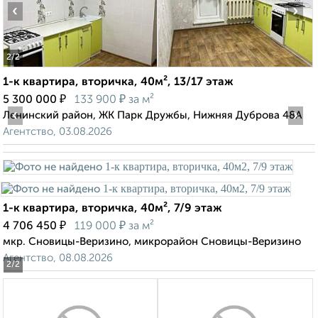
‹
›
2
/2
1-к квартира, вторичка, 40м², 13/17 этаж
₽
₽
5 300 000
133 900
за м²
‹
›
Ленинский район, ЖК Парк Дружбы, Нижняя Дуброва 48А
Агентство, 03.08.2026
1-к квартира, вторичка, 40м², 7/9 этаж
₽
₽
4 706 450
119 000
за м²
мкр. Сновицы-Веризино, микрорайон Сновицы-Веризино
Агентство, 08.08.2026
2
/2