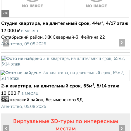
2
/6
Студия квартира, на длительный срок, 44м², 4/17 этаж
₽
12 000
в месяц
Октябрьский район, ЖК Северный-3, Фейгина 22
‹
›
Агентство, 05.08.2026
2-к квартира, на длительный срок, 65м², 5/14 этаж
₽
10 000
в месяц
2
/2
Фрунзенский район, Безыменского 9Д
Агентство, 05.08.2026
Виртуальные 3D-туры по интересным
‹
›
местам