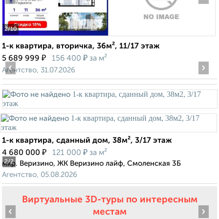
2
/10
1-к квартира, вторичка, 36м², 11/17 этаж
₽
₽
5 689 999
156 400
за м²
‹
›
Агентство, 31.07.2026
1-к квартира, сданный дом, 38м², 3/17 этаж
₽
₽
4 680 000
121 000
за м²
2
/2
мкр. Веризино, ЖК Веризино лайф, Смоленская 3Б
Агентство, 05.08.2026
Виртуальные 3D-туры по интересным
‹
›
местам