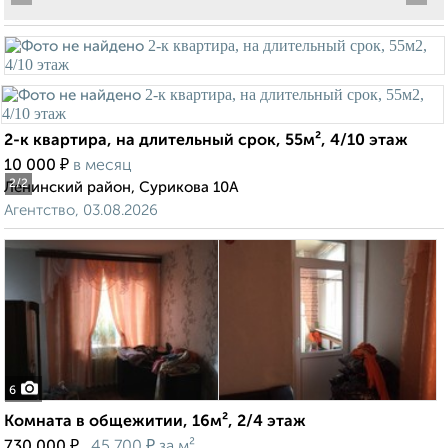
2-к квартира, на длительный срок, 55м², 4/10 этаж
₽
10 000
в месяц
2
/2
Ленинский район, Сурикова 10А
Агентство, 03.08.2026
6
Комната в общежитии, 16м², 2/4 этаж
₽
₽
730 000
45 700
за м²