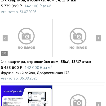
1-к квартира, вторичка, 40м², 4/17 этаж
₽
₽
5 739 999
142 100
за м²
Агентство, 31.07.2026
‹
›
2
/3
1-к квартира, строящийся дом, 38м², 13/17 этаж
₽
₽
5 438 600
142 000
за м²
Фрунзенский район, Добросельская 178
Агентство, 06.08.2026
‹
›