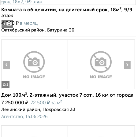
Комната в общежитии, на длительный срок, 18м², 9/9
этаж
₽
4 000
в месяц
8
Октябрьский район, Батурина 30
‹
›
2
/1
Дом 100м², 2-этажный, участок 7 сот., 16 км от города
₽
₽
7 250 000
72 500
за м²
Ленинский район, Покровская 33
Агентство, 15.06.2026