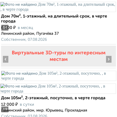
Дом 70м², 1-этажный, на длительный срок, в черте
города
₽
6 500
в месяц
2
/6
Ленинский район, Пугачёва 37
Собственник, 07.08.2026
Виртуальные 3D-туры по интересным
‹
›
местам
Дом 105м², 2-этажный, посуточно, в черте города
₽
12 000
в сутки
2
/8
Ленинский район, мкр. Юрьевец, Прохладная
Собственник, 03.08.2026