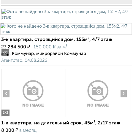
3-к квартира, строящийся дом, 155м², 4/7 этаж
₽
₽
23 284 500
150 000
за м²
2
/1
мкр. Коммунар, микрорайон Коммунар
Агентство, 04.08.2026
‹
›
2
/2
1-к квартира, на длительный срок, 45м², 2/17 этаж
₽
8 000
в месяц