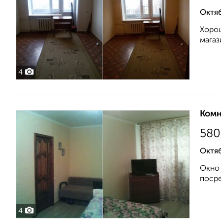
Октяб
Хорош
магаз
4
Комн
580
Октяб
Окно 
посре
4