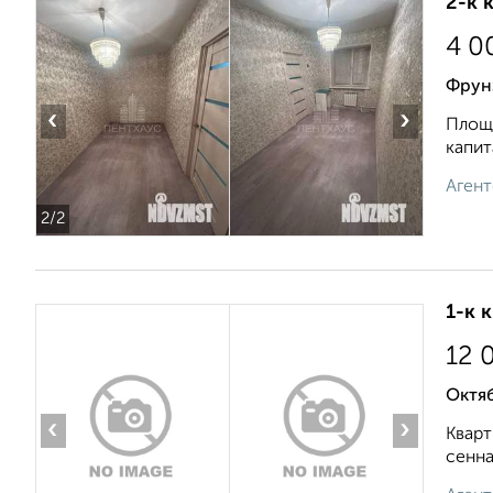
2-к 
4 0
Фрун
‹
›
Площа
капит
Агент
2
/2
1-к 
12 
Октяб
‹
›
Кварт
сенна