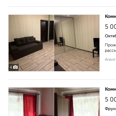
Комн
5 0
Октя
Прожи
рассм
Агент
4
Комн
5 0
Фрунз