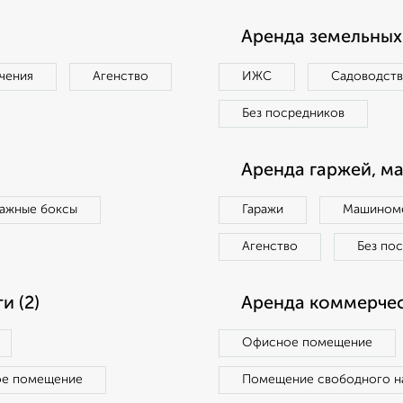
Аренда земельных 
чения
Агенство
ИЖС
Садоводст
Без посредников
Аренда гаржей, м
ражные боксы
Гаражи
Машиноме
Агенство
Без по
 (2)
Аренда коммерчес
Офисное помещение
ое помещение
Помещение свободного н