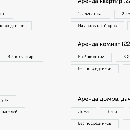
Аренда квартир (2
ные
1‑комнатные
2‑к
посредников
На длительный срок
Аренда комнат (22
В 2‑к квартире
В общежитии
В 2
Без посредников
Аренда домов, дач
аусы
п панелей
Дома
Дачи
Без посредников