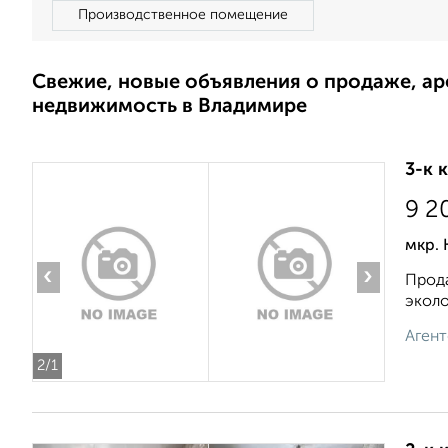
Производственное помещение
Свежие, новые объявления о продаже, а
недвижимость в Владимире
3-к 
9 2
мкр.
‹
›
Прода
эколо
Агент
2
/1