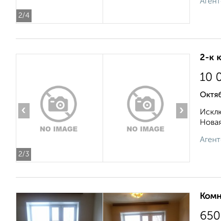
Агент
2
/4
2-к 
10 
Октяб
‹
›
Исклю
Новая
Агент
2
/3
Комн
650