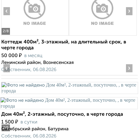
‹
›
2
/8
Коттедж 400м², 3-этажный, на длительный срок, в
черте города
₽
50 000
в месяц
Ленинский район, Вознесенская
‹
›
Собственник, 06.08.2026
Дом 40м², 2-этажный, посуточно, в черте города
₽
1 500
в сутки
2
/5
Октябрьский район, Батурина
Собственник, 06.08.2026