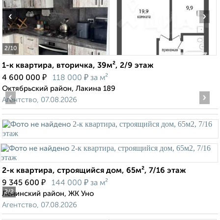
‹
›
2
/10
1-к квартира, вторичка, 39м², 2/9 этаж
₽
₽
4 600 000
118 000
за м²
Октябрьский район, Лакина 189
‹
›
Агентство, 07.08.2026
2-к квартира, строящийся дом, 65м², 7/16 этаж
₽
₽
9 345 600
144 000
за м²
2
/2
Ленинский район, ЖК Уно
Агентство, 07.08.2026