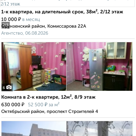
1-к квартира, на длительный срок, 38м², 2/12 этаж
₽
10 000
в месяц
2
/3
Фрунзенский район, Комиссарова 22А
Агентство, 06.08.2026
6
Комната в 2-к квартире, 12м², 8/9 этаж
₽
₽
630 000
52 500
за м²
Октябрьский район, проспект Строителей 4