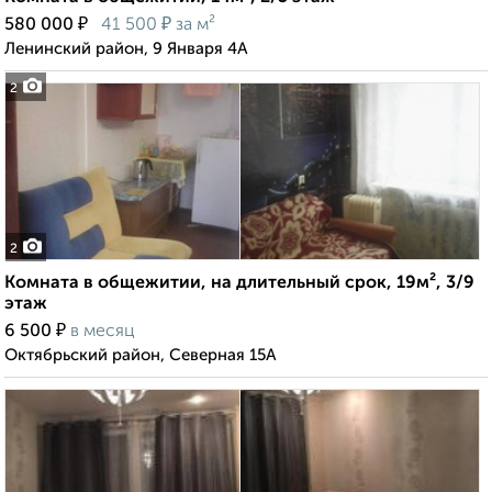
₽
₽
580 000
41 500
за м²
Ленинский район, 9 Января 4А
2
2
Комната в общежитии, на длительный срок, 19м², 3/9
этаж
₽
6 500
в месяц
Октябрьский район, Северная 15А