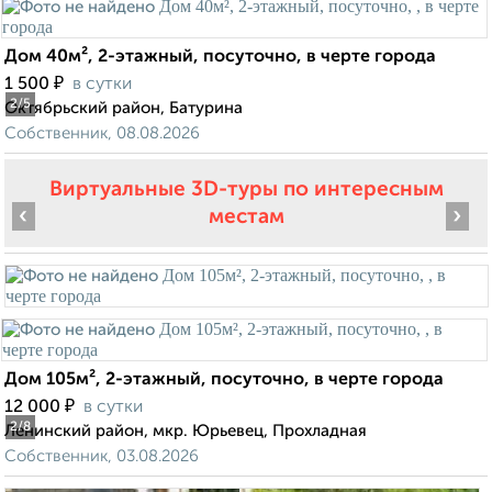
Дом 40м², 2-этажный, посуточно, в черте города
₽
1 500
в сутки
2
/5
Октябрьский район, Батурина
Собственник, 08.08.2026
Виртуальные 3D-туры по интересным
‹
›
местам
Дом 105м², 2-этажный, посуточно, в черте города
₽
12 000
в сутки
2
/8
Ленинский район, мкр. Юрьевец, Прохладная
Собственник, 03.08.2026