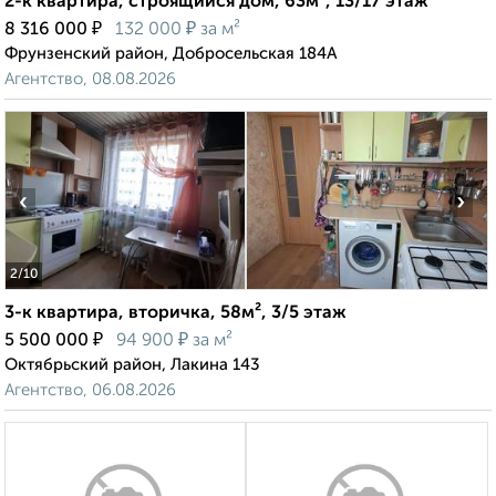
2-к квартира, строящийся дом, 63м², 13/17 этаж
₽
₽
8 316 000
132 000
за м²
Фрунзенский район, Добросельская 184А
Агентство, 08.08.2026
‹
›
2
/10
3-к квартира, вторичка, 58м², 3/5 этаж
₽
₽
5 500 000
94 900
за м²
Октябрьский район, Лакина 143
Агентство, 06.08.2026