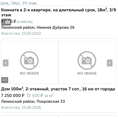
Комната в 2-к квартире, на длительный срок, 18м², 3/9
этаж
₽
4 000
в месяц
1
Ленинский район, Нижняя Дуброва 26
Агентство, 10.05.2022
‹
›
2
/1
Дом 100м², 2-этажный, участок 7 сот., 16 км от города
₽
₽
7 250 000
72 500
за м²
Ленинский район, Покровская 33
Агентство, 15.06.2026