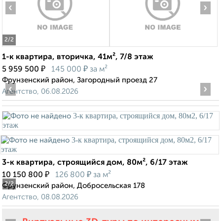
‹
›
2
/2
1-к квартира, вторичка, 41м², 7/8 этаж
₽
₽
5 959 500
145 000
за м²
Фрунзенский район, Загородный проезд 27
‹
›
Агентство, 06.08.2026
3-к квартира, строящийся дом, 80м², 6/17 этаж
₽
₽
10 150 800
126 800
за м²
2
/2
Фрунзенский район, Добросельская 178
Агентство, 08.08.2026