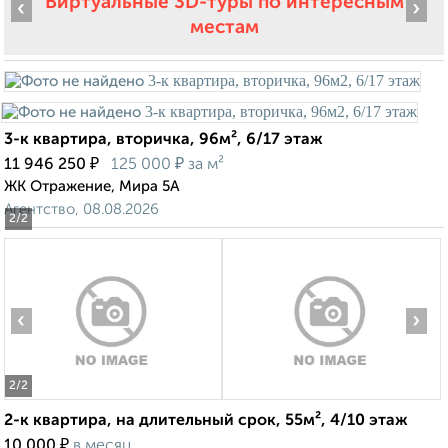
Виртуальные 3D-туры по интересным
‹
›
местам
3-к квартира, вторичка, 96м², 6/17 этаж
₽
₽
11 946 250
125 000
за м²
ЖК Отражение, Мира 5А
Агентство, 08.08.2026
2
/2
‹
›
2
/2
2-к квартира, на длительный срок, 55м², 4/10 этаж
₽
10 000
в месяц