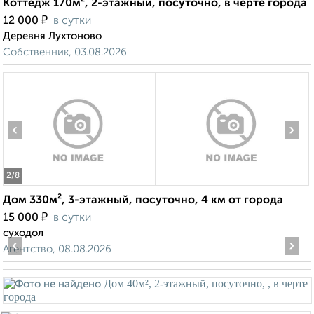
Коттедж 170м², 2-этажный, посуточно, в черте города
₽
12 000
в сутки
Деревня Лухтоново
Собственник, 03.08.2026
‹
›
2
/8
Дом 330м², 3-этажный, посуточно, 4 км от города
₽
15 000
в сутки
суходол
‹
›
Агентство, 08.08.2026