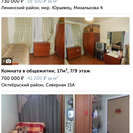
₽
₽
730 000
38 500
за м²
Ленинский район, мкр. Юрьевец, Михалькова 4
7
Комната в общежитии, 17м², 7/9 этаж
₽
₽
700 000
41 200
за м²
Октябрьский район, Северная 15А