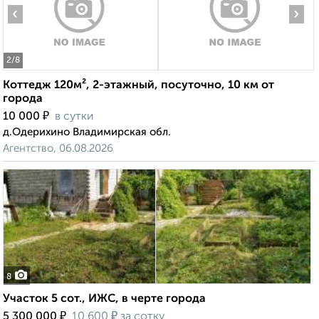
‹
›
2
/8
Коттедж 120м², 2-этажный, посуточно, 10 км от
города
₽
10 000
в сутки
д.Одерихино Владимирская обл.
Агентство, 06.08.2026
8
Участок 5 сот., ИЖС, в черте города
₽
₽
5 300 000
10 600
за сотку