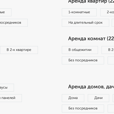
Аренда квартир (2
ные
1‑комнатные
2‑к
посредников
На длительный срок
Аренда комнат (22
В 2‑к квартире
В общежитии
В 2
Без посредников
Аренда домов, дач
аусы
п панелей
Дома
Дачи
Без посредников