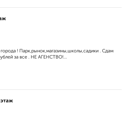
таж
р города ! Парк,рынок,магазины,школы,садики . Сдам
лей за все . НЕ АГЕНСТВО!...
 этаж