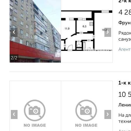
2-к 
4 2
Фрун
‹
›
Рядом
сануз
Агент
2
/2
1-к 
10 
Лени
‹
›
На дл
техни