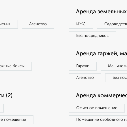
Аренда земельных 
чения
Агенство
ИЖС
Садоводст
Без посредников
Аренда гаржей, м
ражные боксы
Гаражи
Машиноме
Агенство
Без по
 (2)
Аренда коммерчес
Офисное помещение
ое помещение
Помещение свободного н