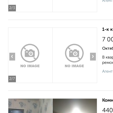
Агент
2
/3
1-к 
7 0
Октяб
‹
›
В ква
ремон
Агент
2
/7
Комн
440