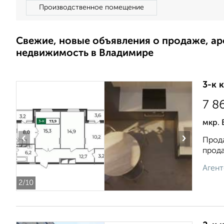
Производственное помещение
Свежие, новые объявления о продаже, а
недвижимость в Владимире
3-к 
7 8
мкр. 
‹
›
Прода
прода
Агент
2
/10