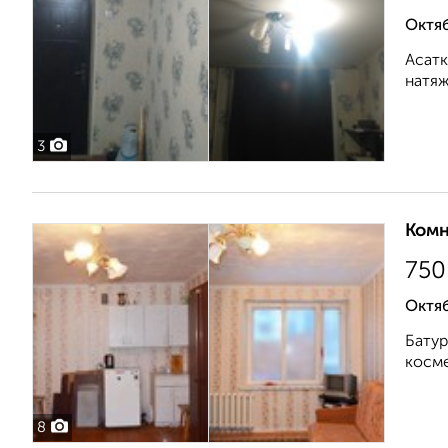
Октяб
Асатк
натяж
3
Комн
750
Октяб
Батур
косме
8