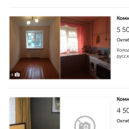
Комн
5 5
Октяб
Холод
русск
4
Комн
4 5
Октяб