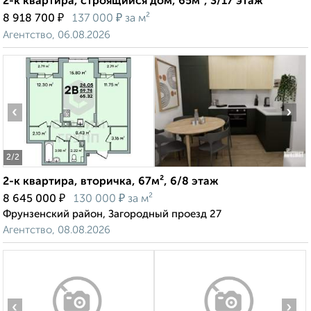
2-к квартира, строящийся дом, 65м², 3/17 этаж
₽
₽
8 918 700
137 000
за м²
Агентство, 06.08.2026
‹
›
2
/2
2-к квартира, вторичка, 67м², 6/8 этаж
₽
₽
8 645 000
130 000
за м²
Фрунзенский район, Загородный проезд 27
Агентство, 08.08.2026
‹
›