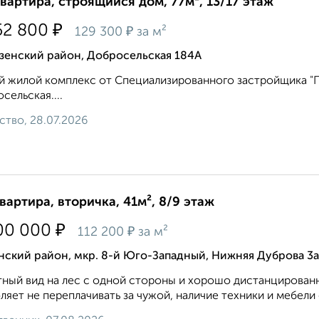
квартира, строящийся дом, 77м², 13/17 этаж
₽
52 800
₽
129 300
за м²
зенский район, Добросельская 184А
 жилой комплекс от Специализированного застройщика "Пр
сельская....
ство, 28.07.2026
квартира, вторичка, 41м², 8/9 этаж
₽
00 000
₽
112 200
за м²
нский район, мкр. 8-й Юго-Западный, Нижняя Дуброва 3а
ный вид на лес с одной стороны и хорошо дистанцирован
ляет не переплачивать за чужой, наличие техники и мебели с