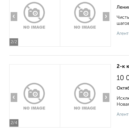
Лени
‹
›
Чисты
шагов
Агент
2
/2
2-к 
10 
Октя
‹
›
Исклю
Новая
Агент
2
/4