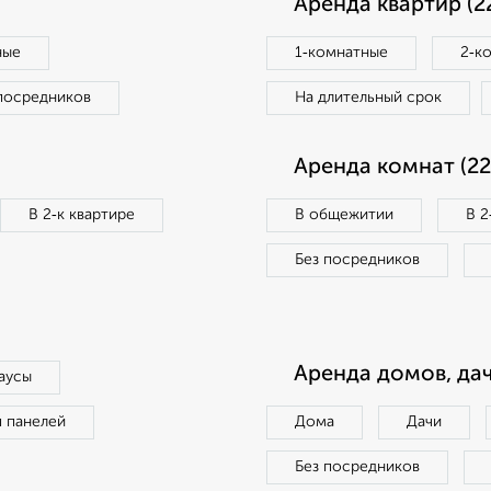
Аренда квартир (2
ные
1‑комнатные
2‑к
посредников
На длительный срок
Аренда комнат (22
В 2‑к квартире
В общежитии
В 2
Без посредников
Аренда домов, дач
аусы
п панелей
Дома
Дачи
Без посредников