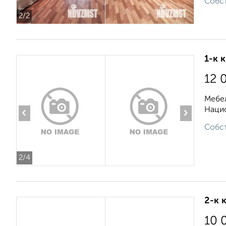
Собст
2
/2
1-к 
12 
Мебел
Нацио
‹
›
Собст
2
/4
2-к 
10 