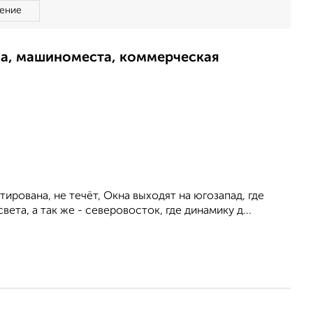
ение
ма, машиноместа, коммерческая
рована, не течёт, Окна выходят на югозапад, где
ета, а так же - северовосток, где динамику д...