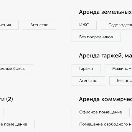
Аренда земельных 
чения
Агенство
ИЖС
Садоводст
Без посредников
Аренда гаржей, м
ражные боксы
Гаражи
Машиноме
Агенство
Без по
 (2)
Аренда коммерчес
Офисное помещение
ое помещение
Помещение свободного н