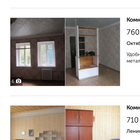
Комн
760
Октя
Удобн
метал
6
Комн
710
Лени