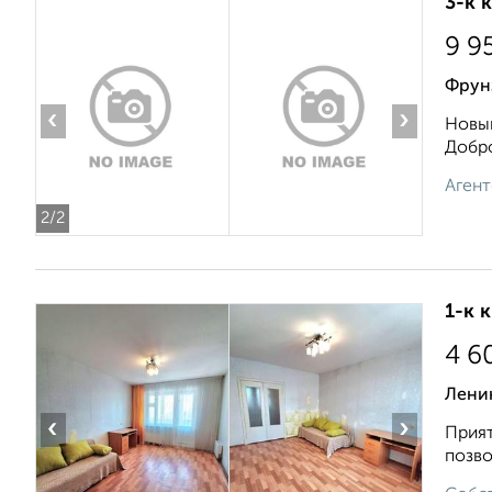
3-к 
9 9
Фрун
‹
›
Новый
Добро
Агент
2
/2
1-к 
4 6
Лени
‹
›
Прият
позво