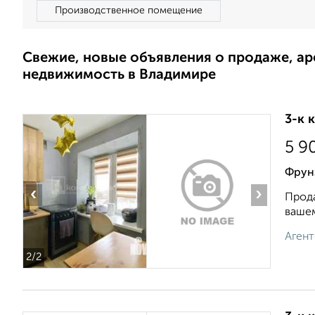
Производственное помещение
Свежие, новые объявления о продаже, а
недвижимость в Владимире
3-к 
5 9
Фрунз
‹
›
Прода
вашем
Агент
2
/2