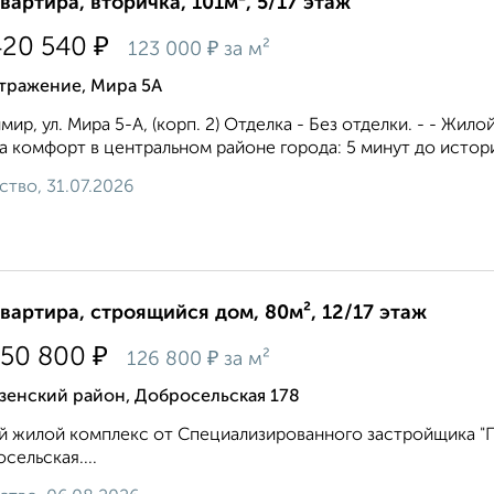
квартира, вторичка, 101м², 5/17 этаж
₽
420 540
₽
123 000
за м²
тражение, Мира 5А
мир, ул. Мира 5-А, (корп. 2) Отделка - Без отделки. - - Жи
а комфорт в центральном районе города: 5 минут до истори
ство, 31.07.2026
квартира, строящийся дом, 80м², 12/17 этаж
₽
150 800
₽
126 800
за м²
зенский район, Добросельская 178
 жилой комплекс от Специализированного застройщика "Пр
сельская....