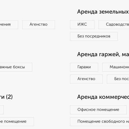
Аренда земельных 
чения
Агенство
ИЖС
Садоводст
Без посредников
Аренда гаржей, м
ражные боксы
Гаражи
Машиноме
Агенство
Без по
 (2)
Аренда коммерчес
Офисное помещение
ое помещение
Помещение свободного н