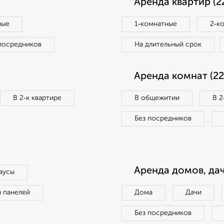
Аренда квартир (2
ные
1‑комнатные
2‑к
посредников
На длительный срок
Аренда комнат (22
В 2‑к квартире
В общежитии
В 2
Без посредников
Аренда домов, дач
аусы
п панелей
Дома
Дачи
Без посредников