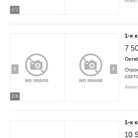
Агент
2
/2
1-к 
7 5
Октя
‹
›
Огром
состо
Агент
2
/6
1-к 
10 