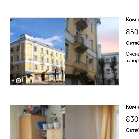
Комн
850
Октяб
Очень
запир
8
Комн
830
Октяб