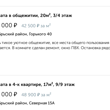
ата в общежитии, 20м², 3/4 этаж
₽
 000
₽
42 500
за м²
рьский район, Горького 40
 тихое уютное общежитие, все места общего пользования
ается. В комнате сделан ремонт, окно ПВХ. Остановка рядом
ата в 4-к квартире, 17м², 9/9 этаж
₽
 000
₽
48 900
за м²
рьский район, Северная 15А