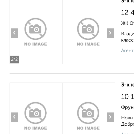
3-к 
12 
ЖК О
‹
›
Влади
класс
Агент
2
/2
3-к 
10 
Фрун
‹
›
Новый
Добро