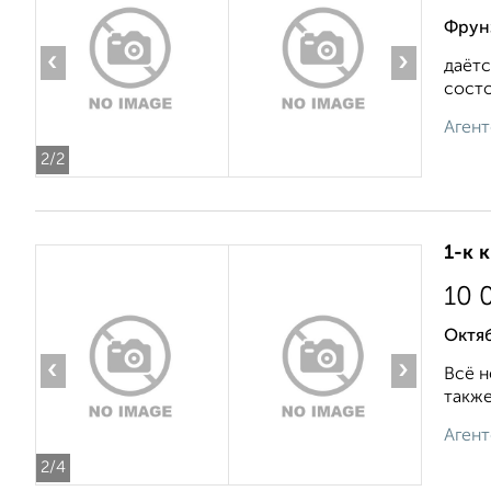
Фрунз
‹
›
даётс
состо
Агент
2
/2
1-к 
10 
Октя
‹
›
Всё н
также
Агент
2
/4